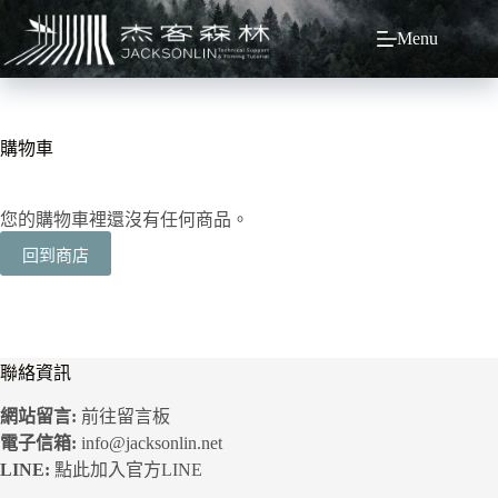
跳
Menu
至
主
要
內
容
購物車
您的購物車裡還沒有任何商品。
回到商店
聯絡資訊
網站留言:
前往留言板
電子信箱:
info@jacksonlin.net
LINE:
點此加入官方LINE