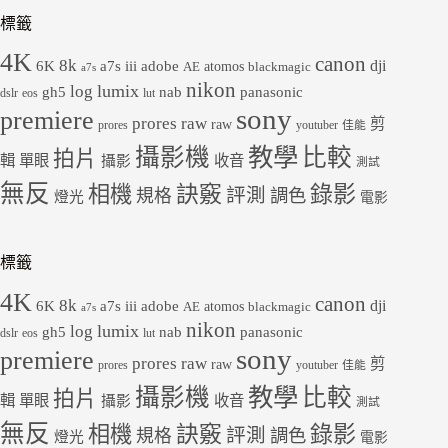
標籤
4K
canon
8k
dji
6K
a7s iii
adobe
atomos
AE
blackmagic
a7s
nikon
lumix
log
gh5
panasonic
nab
dslr
eos
lut
sony
premiere
prores raw
剪
raw
prores
youtuber
佳能
教學
攝影機
比較
拍片
輯
單眼
收音
攝影
測試
無反
錄影
相機
訣竅
評測
規格
調色
燈光
電影
標籤
4K
canon
8k
dji
6K
a7s iii
adobe
atomos
AE
blackmagic
a7s
nikon
lumix
log
gh5
panasonic
nab
dslr
eos
lut
sony
premiere
prores raw
剪
raw
prores
youtuber
佳能
教學
攝影機
比較
拍片
輯
單眼
收音
攝影
測試
無反
錄影
相機
訣竅
評測
規格
調色
燈光
電影