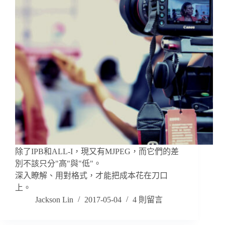
除了IPB和ALL-I，現又有MJPEG，而它們的差
別不該只分"高"與"低"。
深入瞭解、用對格式，才能把成本花在刀口
上。
Jackson Lin
2017-05-04
4 則留言