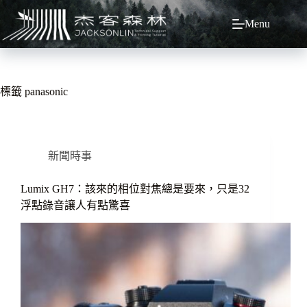
跳
Menu
至
主
要
內
容
標籤
panasonic
新聞時事
Lumix GH7：該來的相位對焦總是要來，只是32
浮點錄音讓人有點驚喜