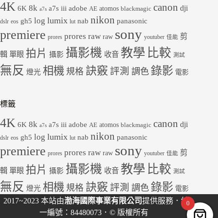
4K
canon
8k
dji
6K
a7s iii
adobe
atomos
AE
blackmagic
a7s
nikon
lumix
log
gh5
panasonic
nab
dslr
eos
lut
sony
premiere
prores raw
剪
raw
prores
youtuber
佳能
教學
攝影機
比較
拍片
輯
單眼
收音
攝影
測試
無反
錄影
相機
訣竅
評測
規格
調色
燈光
電影
標籤
4K
canon
8k
dji
6K
a7s iii
adobe
atomos
AE
blackmagic
a7s
nikon
lumix
log
gh5
panasonic
nab
dslr
eos
lut
sony
premiere
prores raw
剪
raw
prores
youtuber
佳能
教學
攝影機
比較
拍片
輯
單眼
收音
攝影
測試
無反
錄影
相機
訣竅
評測
規格
調色
燈光
電影
2017~2023 本站由
渤海國際事業有限公司
提供服務．統
0
一編號：84480073．© 版權所有