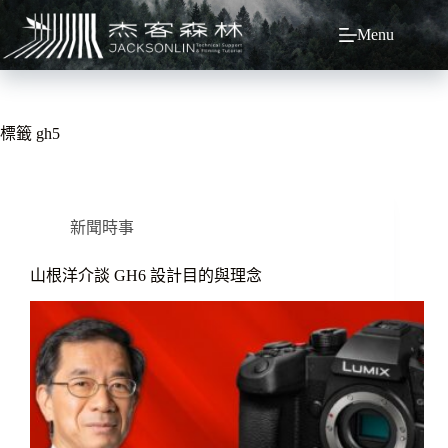
跳
Menu
至
主
要
內
容
標籤
gh5
新聞時事
山根洋介談 GH6 設計目的與理念