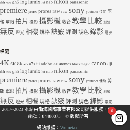
nikon
lumix
log
gh5
panasonic
nab
dslr
eos
lut
sony
premiere
prores raw
剪
raw
prores
youtuber
佳能
教學
攝影機
比較
拍片
輯
單眼
收音
攝影
測試
無反
錄影
相機
訣竅
評測
規格
調色
燈光
電影
標籤
4K
canon
8k
dji
6K
a7s iii
adobe
atomos
AE
blackmagic
a7s
nikon
lumix
log
gh5
panasonic
nab
dslr
eos
lut
sony
premiere
prores raw
剪
raw
prores
youtuber
佳能
教學
攝影機
比較
拍片
輯
單眼
收音
攝影
測試
無反
錄影
相機
訣竅
評測
規格
調色
燈光
電影
2017~2023 本站由
渤海國際事業有限公司
提供服務．統
0
一編號：84480073．© 版權所有
網站維護：
Wumetax