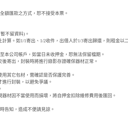
全額匯款之方式，恕不接受本票。
可暫不留資料)。
算。如1/1寄出、1/2收件，出借人於1/3寄出歸還，則租
0至本公司帳戶，如當日未收押金，恕無法保留檔期。
交後寄出，封裝時將進行錄影存證確保器材正常。
使用其它包材，需確認是否保護完善。
才進行封裝，以避免爭議。
。
現器材因不當使用而損壞，將自押金扣除維修費用後匯回。
時告知，造成不便請見諒。