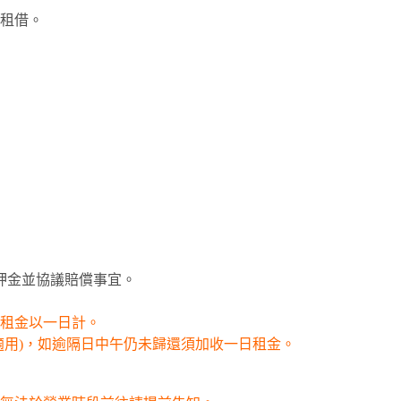
租借。
押金並協議賠償事宜。
租金以一日計。
適用)，如逾隔日中午仍未歸還須加收一日租金。