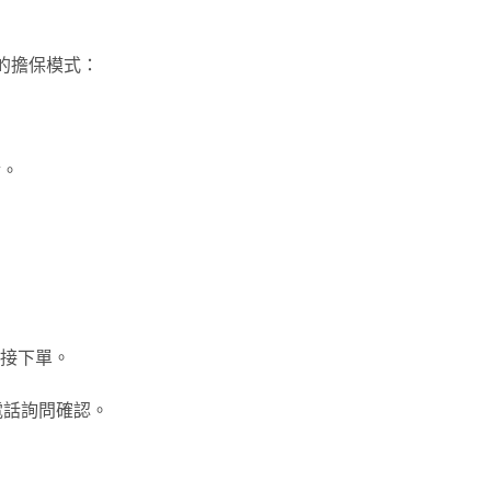
」的擔保模式：
金。
接下單
。
是電話詢問確認。