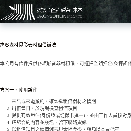
跳
至
主
要
內
容
杰客森林攝影器材租借辦法
本公司有條件提供各項影音器材租借，可選擇全額押金(免押證件
方案一、使用證件
來訊或來電預約，確認欲租借器材之檔期
出借當日，於現場檢查租借項目
提供有效證件(身份證或健保卡擇一)，並由工作人員核對
確認合約內容並簽名、留下聯絡資訊
以租借項目之價值減去現金押金後，餘額以本票代替