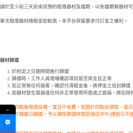
請於至少前三天前來訊預約租借器材及檔期，以免檔期無器材可
單次租借器材總租金如較高，本平台保留要求付訂金之權利。
器材歸還
於約定之日期時間進行歸還
歸還時，工作人員現場確認項目是否齊全且正常
如正常無任何損害，確認付清租金後，將押金之信封歸還
如器材發生毀損或任何非正常使用所造成之毀損，將扣除
如下午四點後租借設備，當日不收費，若需於四點前領取，當日
←
如無法於歸還
日歸還
，予以彈性歸還時間至隔日中午(遇假日不