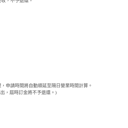
沒收，不予退還。
受理，申請時間將自動順延至隔日營業時間計算。
8 日提出，屆時訂金將不予退還。)