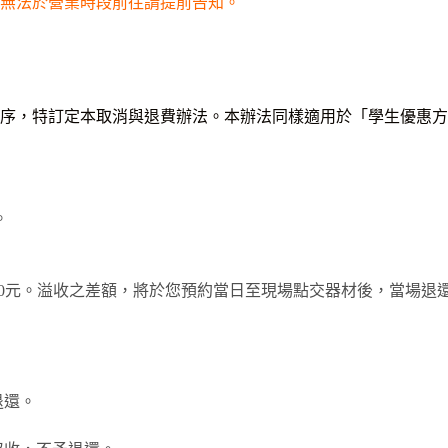
若無法於營業時段前往請提前告知。
序，特訂定本取消與退費辦法。本辦法同樣適用於「學生優惠方
。
金 500元。溢收之差額，將於您預約當日至現場點交器材後，當場退
退還。