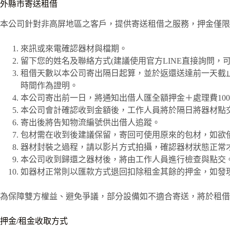
外縣市寄送租借
本公司針對非高屏地區之客戶，提供寄送租借之服務，押金僅限
來訊或來電確認器材與檔期。
留下您的姓名及聯絡方式(建議使用官方LINE直接詢問，
租借天數以本公司寄出隔日起算，並於返還送達前一天截止計
時間作為證明。
本公司寄出前一日，將通知出借人匯全額押金＋處理費10
本公司會計確認收到金額後，工作人員將於隔日將器材點
寄出後將告知物流編號供出借人追蹤。
包材需在收到後建議保留，寄回可使用原來的包材，如欲
器材封裝之過程，請以影片方式拍攝，確認器材狀態正常
本公司收到歸還之器材後，將由工作人員進行檢查與點交
如器材正常則以匯款方式退回扣除租金其餘的押金，如
發
為保障雙方權益、避免爭議，部分設備如不適合寄送，將於租借
押金/租金收取方式