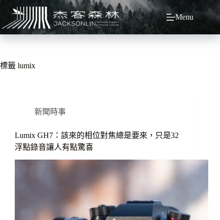
跳
Menu
至
主
要
內
容
標籤
lumix
新聞時事
Lumix GH7：該來的相位對焦總是要來，只是32
浮點錄音讓人有點驚喜