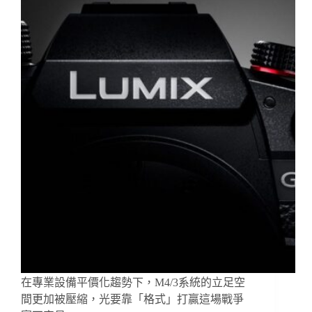
在專業設備平價化趨勢下，M4/3系統的立足空
間更加被壓縮，光要靠「格式」打贏這場戰爭