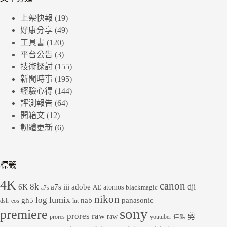
上架快報
(19)
好康分享
(49)
工具書
(120)
平台公告
(3)
技術探討
(155)
新聞時事
(195)
經驗心得
(144)
評測報告
(64)
開箱文
(12)
韌體更新
(6)
標籤
4K
canon
8k
dji
6K
a7s iii
adobe
atomos
AE
blackmagic
a7s
nikon
lumix
log
gh5
panasonic
nab
dslr
eos
lut
sony
premiere
prores raw
剪
raw
prores
youtuber
佳能