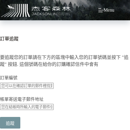
跳
Menu
至
主
要
內
容
訂單追蹤
要追蹤您的訂單請在下方的區塊中輸入您的訂單號碼並按下 "追
蹤" 按鈕. 這個號碼在給你的訂購確認信件中會有
訂單編號
帳單寄送電子郵件地址
追蹤