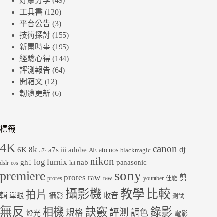
好康分享
(49)
工具書
(120)
平台公告
(3)
技術探討
(155)
新聞時事
(195)
經驗心得
(144)
評測報告
(64)
開箱文
(12)
韌體更新
(6)
標籤
4K
canon
8k
dji
6K
a7s iii
adobe
atomos
AE
blackmagic
a7s
nikon
lumix
log
gh5
panasonic
nab
dslr
eos
lut
sony
premiere
prores raw
剪
raw
prores
youtuber
佳能
教學
攝影機
比較
拍片
輯
單眼
收音
攝影
測試
無反
錄影
相機
訣竅
評測
規格
調色
燈光
電影