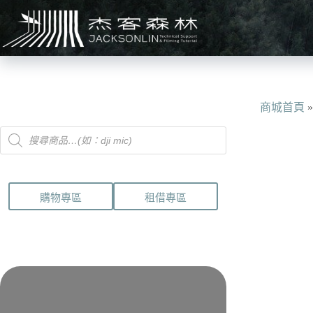
跳
至
主
要
內
容
商城首頁
Products
search
購物專區
租借專區