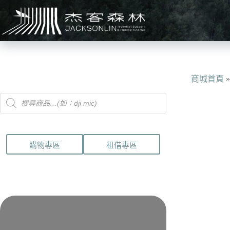
跳
至
主
要
內
容
商城首頁
Products
search
購物專區
租借專區