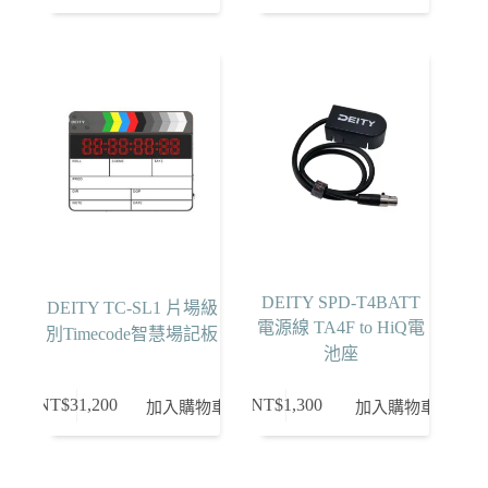
始
前
價
價
格：
格：
NT$2,800。
NT$1,990。
DEITY SPD-T4BATT
DEITY TC-SL1 片場級
電源線 TA4F to HiQ電
別Timecode智慧場記板
池座
NT$
31,200
NT$
1,300
加入購物車
加入購物車