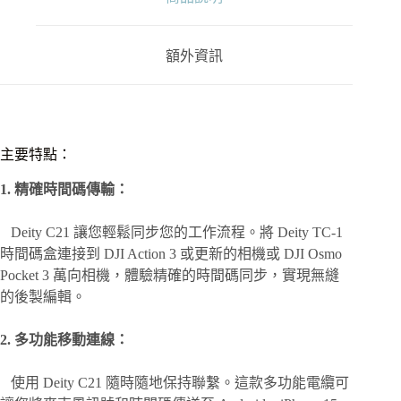
同
步
線
額外資訊
數
量
主要特點：
1. 精確時間碼傳輸：
Deity C21 讓您輕鬆同步您的工作流程。將 Deity TC-1
時間碼盒連接到 DJI Action 3 或更新的相機或 DJI Osmo
Pocket 3 萬向相機，體驗精確的時間碼同步，實現無縫
的後製編輯。
2. 多功能移動連線：
使用 Deity C21 隨時隨地保持聯繫。這款多功能電纜可