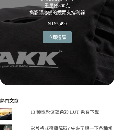
重量僅800克
攝影師必備的鏡頭支撐利器
NT$
5,490
立即選購
熱門文章
13 種電影濾鏡色彩 LUT 免費下載
影片格式選擇障礙? 先來了解一下各種常