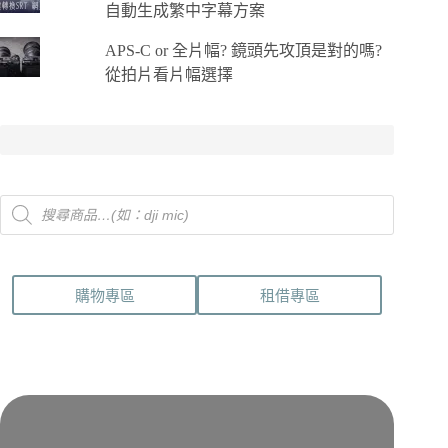
自動生成繁中字幕方案
APS-C or 全片幅? 鏡頭先攻頂是對的嗎?
從拍片看片幅選擇
Products
search
購物專區
租借專區