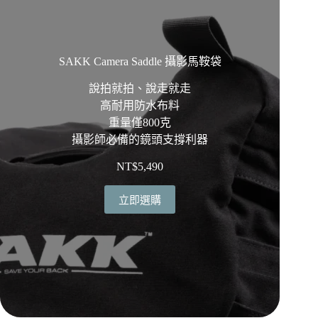
SAKK Camera Saddle 攝影馬鞍袋
說拍就拍、說走就走
高耐用防水布料
重量僅800克
攝影師必備的鏡頭支撐利器
NT$
5,490
立即選購