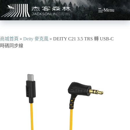
跳
Menu
至
主
要
內
容
商城首頁
»
Deity 麥克風
»
DEITY C21 3.5 TRS 轉 USB-C
時碼同步線