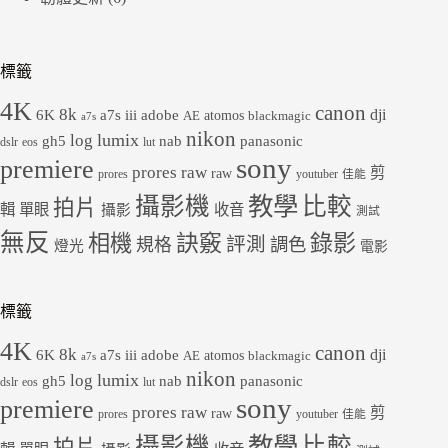
標籤
4K
canon
8k
dji
6K
a7s iii
adobe
atomos
AE
blackmagic
a7s
nikon
lumix
log
gh5
panasonic
nab
dslr
eos
lut
sony
premiere
prores raw
剪
raw
prores
youtuber
佳能
教學
攝影機
比較
拍片
輯
單眼
收音
攝影
測試
無反
錄影
相機
訣竅
評測
規格
調色
燈光
電影
標籤
4K
canon
8k
dji
6K
a7s iii
adobe
atomos
AE
blackmagic
a7s
nikon
lumix
log
gh5
panasonic
nab
dslr
eos
lut
sony
premiere
prores raw
剪
raw
prores
youtuber
佳能
教學
攝影機
比較