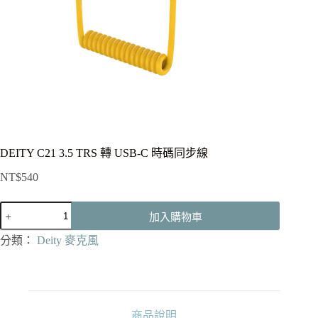
DEITY C21 3.5 TRS 轉 USB-C 時碼同步線
NT$
540
DEITY
加入購物車
C21
3.5
分類：
Deity 麥克風
TRS
轉
USB-
C
時
碼
商品說明