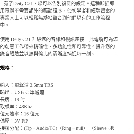
有了Deity C21，您可以告別複雜的設定。這種即插即
用電纜不需要額外的驅動程序，使初學者和經驗豐富的
專業人士可以輕鬆無縫地整合到他們現有的工作流程
中。
使用 Deity C21 升級您的音訊和視訊連接 – 此電纜可為您
的創意工作帶來精確性、多功能性和可靠性。提升您的
錄音體驗並以無與倫比的清晰度捕捉每一刻。
規格：
輸入
：
單聲道 3.5mm TRS
輸出：USB-C 單通道
長度：19 吋
取樣率：48Khz
位元速率：16 位元
偏壓：3V PiP
接腳分配：(Tip – Audio/TC)（
Ring – null） （
Sleeve -地