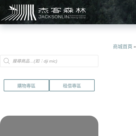
跳
至
主
要
內
容
商城首頁
Products
search
購物專區
租借專區