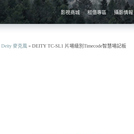
影視商城
租借專區
攝影情報
»
Deity 麥克風
»
DEITY TC-SL1 片場級別Timecode智慧場記板