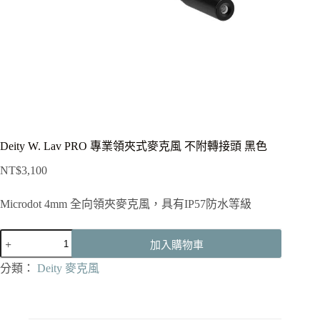
Deity W. Lav PRO 專業領夾式麥克風 不附轉接頭 黑色
NT$
3,100
Microdot 4mm 全向領夾麥克風，具有IP57防水等級
Deity
加入購物車
W.
Lav
分類：
Deity 麥克風
PRO
專
業
領