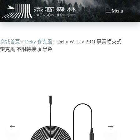
跳
Menu
至
主
要
內
容
商城首頁
»
Deity 麥克風
»
Deity W. Lav PRO 專業領夾式
麥克風 不附轉接頭 黑色