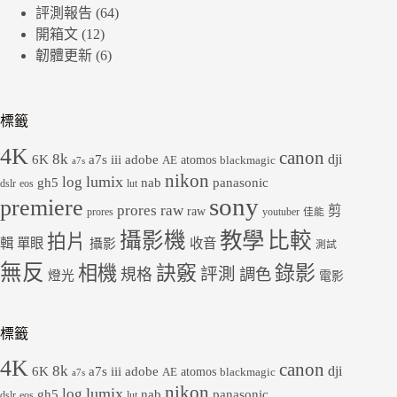
評測報告
(64)
開箱文
(12)
韌體更新
(6)
標籤
4K
canon
8k
dji
6K
a7s iii
adobe
atomos
AE
blackmagic
a7s
nikon
lumix
log
gh5
panasonic
nab
dslr
eos
lut
sony
premiere
prores raw
剪
raw
prores
youtuber
佳能
教學
攝影機
比較
拍片
輯
單眼
收音
攝影
測試
無反
錄影
相機
訣竅
評測
規格
調色
燈光
電影
標籤
4K
canon
8k
dji
6K
a7s iii
adobe
atomos
AE
blackmagic
a7s
nikon
lumix
log
gh5
panasonic
nab
dslr
eos
lut