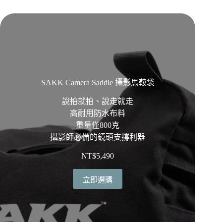
SAKK Camera Saddle 攝影馬鞍袋
說拍就拍、說走就走
高耐用防水布料
重量僅800克
攝影師必備的鏡頭支撐利器
NT$
5,490
立即選購