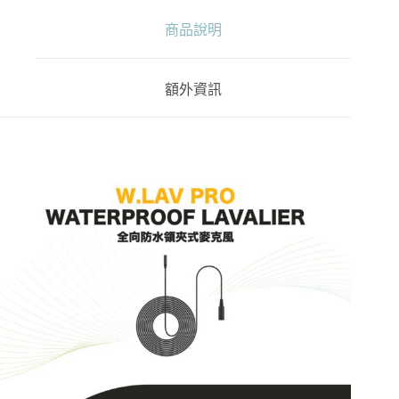
夾
商品說明
式
麥
克
風
額外資訊
不
附
轉
接
頭
黑
色
數
量