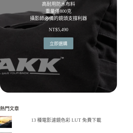
高耐用防水布料
重量僅800克
攝影師必備的鏡頭支撐利器
NT$
5,490
立即選購
熱門文章
13 種電影濾鏡色彩 LUT 免費下載