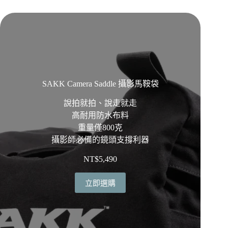
SAKK Camera Saddle 攝影馬鞍袋
說拍就拍、說走就走
高耐用防水布料
重量僅800克
攝影師必備的鏡頭支撐利器
NT$
5,490
立即選購