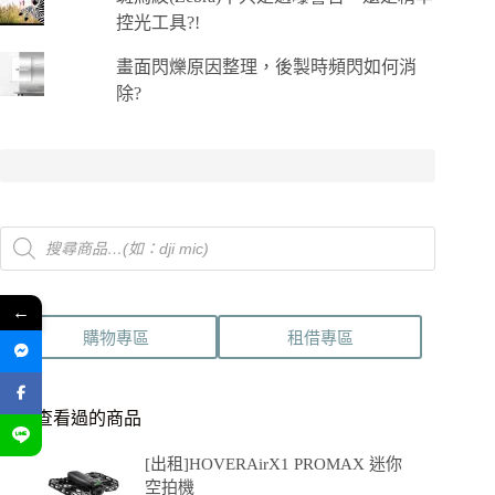
控光工具?!
畫面閃爍原因整理，後製時頻閃如何消
除?
Products
search
←
購物專區
租借專區
最近查看過的商品
[出租]HOVERAirX1 PROMAX 迷你
空拍機