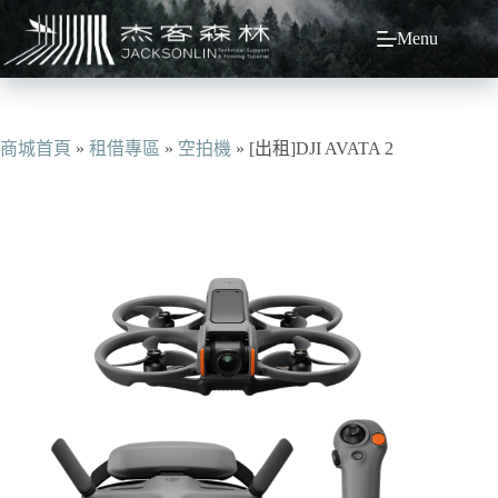
跳
Menu
至
主
要
內
容
商城首頁
»
租借專區
»
空拍機
»
[出租]DJI AVATA 2