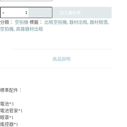
[出
加入購物車
租]DJI
AVATA
分類：
空拍機
標籤：
出租空拍機
,
器材出租
,
器材租借
,
2
空拍機
,
高雄器材出租
數
量
商品說明
標準配件：
電池*3
電池管家*1
眼罩*1
遙控器*1