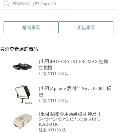
search
購物專區
租借專區
最近查看過的商品
[出租]HOVERAirX1 PROMAX 迷你
空拍機
租金
NT$
1,000
起
[出租]Aputure 愛圖仕 Nova P300C 板
燈
租金
NT$
1,200
起
[出租]攝影專用蘋果箱 兩種尺寸
54*34*24/50*29.5*18cm KUPO
KAB-31K
租金
NT$
150
起