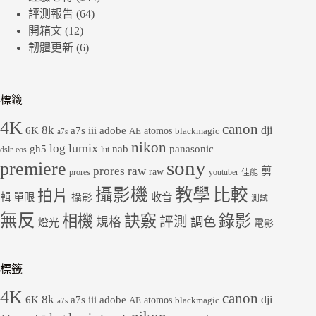
評測報告
(64)
開箱文
(12)
韌體更新
(6)
標籤
4K
canon
8k
dji
6K
a7s iii
adobe
atomos
AE
blackmagic
a7s
nikon
lumix
log
gh5
panasonic
nab
dslr
eos
lut
sony
premiere
prores raw
剪
raw
prores
youtuber
佳能
教學
攝影機
比較
拍片
輯
單眼
收音
攝影
測試
無反
錄影
相機
訣竅
評測
規格
調色
燈光
電影
標籤
4K
canon
8k
dji
6K
a7s iii
adobe
atomos
AE
blackmagic
a7s