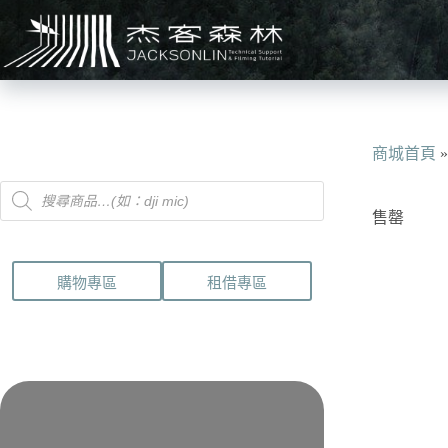
跳
至
主
要
內
容
商城首頁
Products
search
售罄
購物專區
租借專區