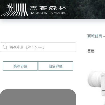
跳
至
主
要
內
容
商城首頁
Products
search
售罄
購物專區
租借專區