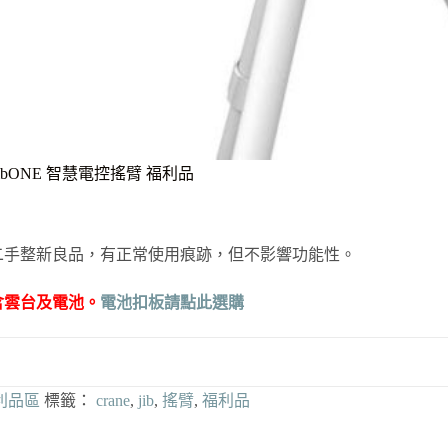
ne JibONE 智慧電控搖臂 福利品
二手整新良品，有正常使用痕跡，但不影響功能性。
含雲台及電池。
電池扣板請點此選購
利品區
標籤：
crane
,
jib
,
搖臂
,
福利品