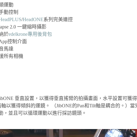
順運動
手動控制
HeadPLUS
/
HeadONE
系列完美連控
elapse 2.0 一鍵縮時攝影
納於
edelkrone專用後背包
App控制介面
音馬達
援所有相機
JibONE 垂直設置，以獲得垂直搖臂的拍攝畫面，水平設置可獲
軸以獲得傾斜的運鏡。 （JibONE的Pan和Tilt軸是耦合的。）
的運動，並且可以循環運動以進行採訪鏡頭。