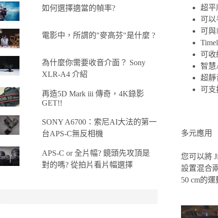
超平
如何選擇適當的幀率?
可以
可與
電影中，所謂的"麥高芬"是什麼 ?
Tim
可收
為什麼你需要收音介面？ Sony
智慧
XLR-A4 介紹
超靜
可支
再造5D Mark iii 傳奇，4K錄影
GET!!
SONY A6700：索尼AI大法的第一
多元應用
台APS-C無反相機
APS-C or 全片幅? 鏡頭先攻頂是
您可以將 
對的嗎? 從拍片看片幅選擇
設置混合兩
50 cm