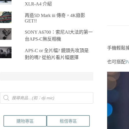
XLR-A4 介紹
再造5D Mark iii 傳奇，4K錄影
GET!!
SONY A6700：索尼AI大法的第一
台APS-C無反相機
手機輕鬆
APS-C or 全片幅? 鏡頭先攻頂是
對的嗎? 從拍片看片幅選擇
也可搭配
P
Products
search
購物專區
租借專區