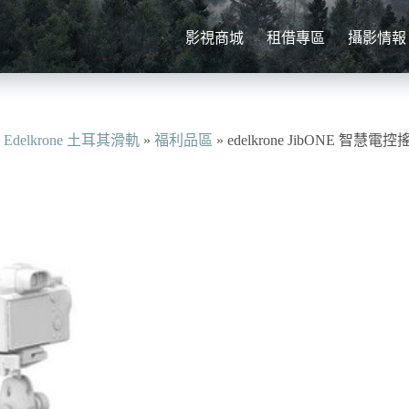
影視商城
租借專區
攝影情報
»
Edelkrone 土耳其滑軌
»
福利品區
»
edelkrone JibONE 智慧