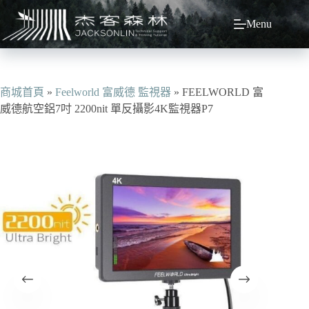
跳
Menu
至
主
要
內
容
商城首頁
»
Feelworld 富威德 監視器
»
FEELWORLD 富
威德航空鋁7吋 2200nit 單反攝影4K監視器P7