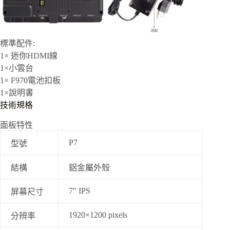
標準配件:
1× 迷你HDMI線
1×小雲台
1× F970電池扣板
1×說明書
技術規格
面板特性
P7
型號
結構
鋁金屬外殼
7″ IPS
屏幕尺寸
1920×1200 pixels
分辨率