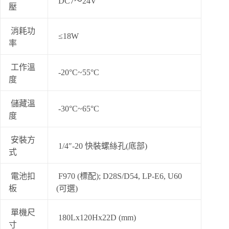
DC7～24V
壓
消耗功
≤18W
率
工作溫
-20°C~55°C
度
儲藏溫
-30°C~65°C
度
安裝方
1/4″-20 快裝螺絲孔(底部)
式
電池扣
F970 (標配); D28S/D54, LP-E6, U60
板
(可選)
單機尺
180Lx120Hx22D (mm)
寸