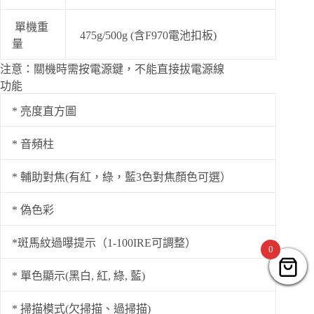
單機重
475g/500g (含F970電池扣板)
量
注意：關機時需按電源鍵，不能直接拔電源線
功能
* 亮度直方圖
* 音頻柱
* 輔助對焦(有紅，綠，藍3色對焦顏色可選）
* 偽色彩
*斑馬紋過曝提示（1-100IRE可調整）
0
* 單色顯示(黑白, 紅, 綠, 藍)
* 掃描模式(欠掃描、過掃描)