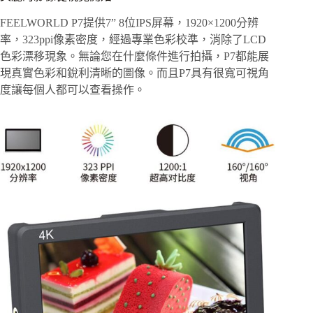
FEELWORLD P7提供7” 8位IPS屏幕，1920×1200分辨
率，323ppi像素密度，經過專業色彩校準，消除了LCD
色彩漂移現象。無論您在什麼條件進行拍攝，P7都能展
現真實色彩和銳利清晰的圖像。而且P7具有很寬可視角
度讓每個人都可以查看操作。