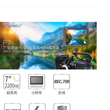
攝
影
4K
監
視
器
P7
數
量