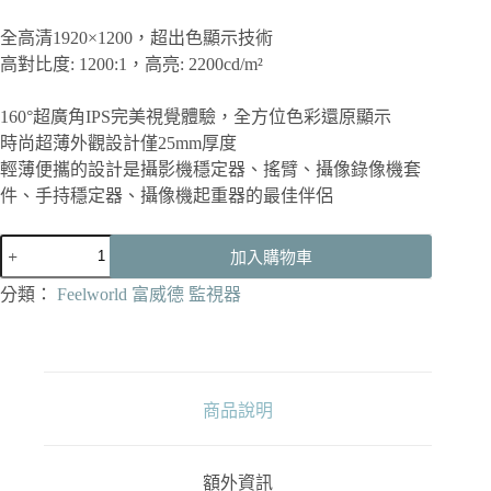
全高清1920×1200，超出色顯示技術
高對比度: 1200:1，高亮: 2200cd/m²
160°超廣角IPS完美視覺體驗，全方位色彩還原顯示
時尚超薄外觀設計僅25mm厚度
輕薄便攜的設計是攝影機穩定器、搖臂、攝像錄像機套
件、手持穩定器、攝像機起重器的最佳伴侶
FEELWORLD
加入購物車
富
威
分類：
Feelworld 富威德 監視器
德
航
空
鋁
7
商品說明
吋
2200nit
單
額外資訊
反