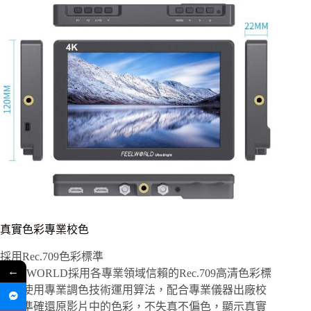
真實色彩專業校色
採用Rec.709色彩標準
←
FEELWORLD採用各專業領域信賴的Rec.709高清色彩標
準，使用專業調色技術運用算法，配合專業儀器出廠校
準，準確還原影片中的色彩，不失真不偏色，顯示真實