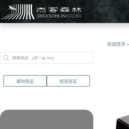
跳
至
主
要
內
容
商城首頁
Products
search
購物專區
租借專區