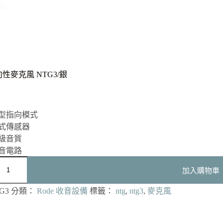
向性麥克風 NTG3/銀
型指向模式
式傳感器
級音質
音電路
加入購物車
G3
分類：
Rode 收音設備
標籤：
ntg
,
ntg3
,
麥克風