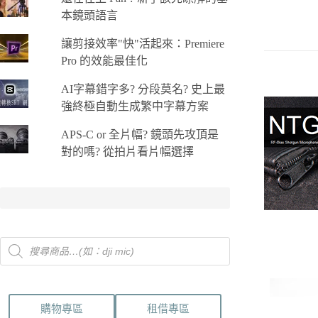
NTG3/
本鏡頭語言
銀
數
讓剪接效率"快"活起來：Premiere
量
Pro 的效能最佳化
AI字幕錯字多? 分段莫名? 史上最
強終極自動生成繁中字幕方案
APS-C or 全片幅? 鏡頭先攻頂是
對的嗎? 從拍片看片幅選擇
Products
search
購物專區
租借專區