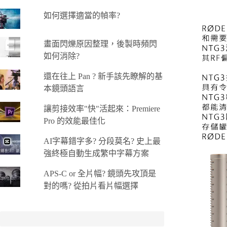
如何選擇適當的幀率?
畫面閃爍原因整理，後製時頻閃
如何消除?
還在往上 Pan ? 新手該先瞭解的基
本鏡頭語言
讓剪接效率"快"活起來：Premiere
Pro 的效能最佳化
AI字幕錯字多? 分段莫名? 史上最
強終極自動生成繁中字幕方案
APS-C or 全片幅? 鏡頭先攻頂是
對的嗎? 從拍片看片幅選擇