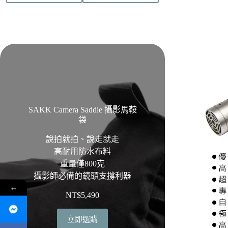
SAKK Camera Saddle 攝影馬鞍
袋
說拍就拍、說走就走
高耐用防水布料
重量僅800克
攝影師必備的鏡頭支撐利器
←
NT$
5,490
立即選購