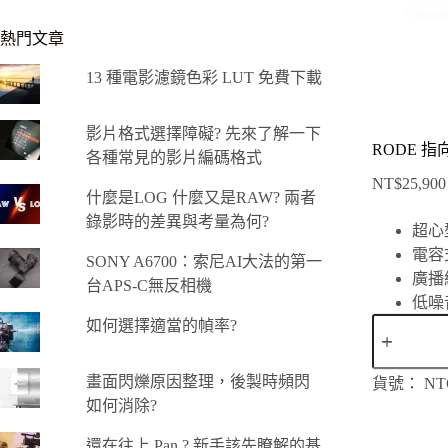
熱門文章
13 種電影濾鏡色彩 LUT 免費下載
影片格式選擇障礙? 先來了解一下
RODE 指
各種常見的影片編碼格式
NT$
25,900
什麼是LOG 什麼又是RAW? 兩者
錄影時的差異與考量為何?
超心
電容
SONY A6700：索尼AI大法的第一
廣播
台APS-C無反相機
低噪
RODE
如何選擇適當的幀率?
指
向
畫面閃爍原因整理，後製時頻閃
貨號：
NT
性
如何消除?
麥
克
還在往上 Pan ? 新手該先瞭解的基
風