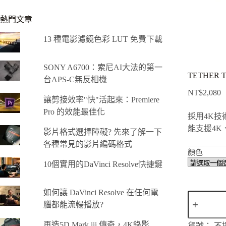
熱門文章
13 種電影濾鏡色彩 LUT 免費下載
SONY A6700：索尼AI大法的第一
TETHER TO
台APS-C無反相機
NT$
2,080
讓剪接效率"快"活起來：Premiere
Pro 的效能最佳化
採用4K技
能支援4K
影片格式選擇障礙? 先來了解一下
各種常見的影片編碼格式
顏色
10個實用的DaVinci Resolve快捷鍵
如何讓 DaVinci Resolve 在任何電
TETHER
TOOLS
腦都能流暢播放?
TetherPro
H2A15
再造5D Mark iii 傳奇，4K錄影
貨號：
不