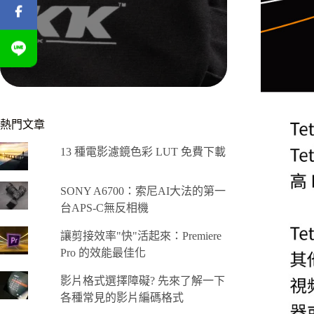
熱門文章
13 種電影濾鏡色彩 LUT 免費下載
SONY A6700：索尼AI大法的第一
台APS-C無反相機
讓剪接效率"快"活起來：Premiere
Pro 的效能最佳化
影片格式選擇障礙? 先來了解一下
各種常見的影片編碼格式