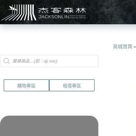
跳
至
主
要
內
容
商城首頁
Products
search
購物專區
租借專區