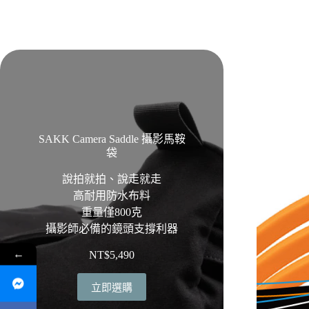
SAKK Camera Saddle 攝影馬鞍
袋
說拍就拍、說走就走
高耐用防水布料
重量僅800克
攝影師必備的鏡頭支撐利器
←
NT$
5,490
立即選購