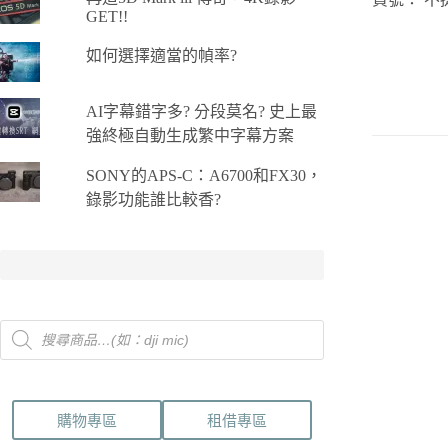
HDMI
GET!!
2.0
to
如何選擇適當的幀率?
HDMI
2.0
傳
AI字幕錯字多? 分段莫名? 史上最
輸
強終極自動生成繁中字幕方案
線
4.6m
數
SONY的APS-C：A6700和FX30，
量
錄影功能誰比較香?
Products
search
購物專區
租借專區