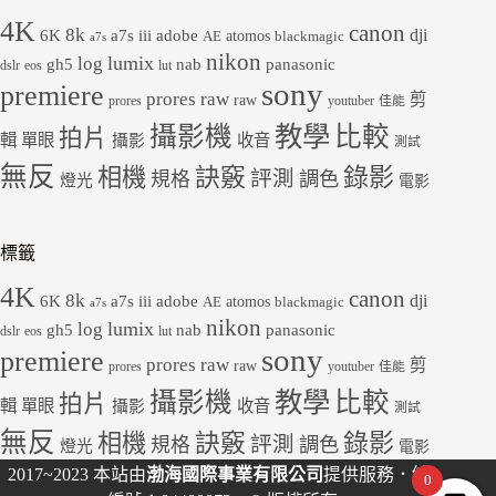
4K
canon
8k
dji
6K
a7s iii
adobe
atomos
AE
blackmagic
a7s
nikon
lumix
log
gh5
panasonic
nab
dslr
eos
lut
sony
premiere
prores raw
剪
raw
prores
youtuber
佳能
教學
攝影機
比較
拍片
輯
單眼
收音
攝影
測試
無反
錄影
相機
訣竅
評測
規格
調色
燈光
電影
標籤
4K
canon
8k
dji
6K
a7s iii
adobe
atomos
AE
blackmagic
a7s
nikon
lumix
log
gh5
panasonic
nab
dslr
eos
lut
sony
premiere
prores raw
剪
raw
prores
youtuber
佳能
教學
攝影機
比較
拍片
輯
單眼
收音
攝影
測試
無反
錄影
相機
訣竅
評測
規格
調色
燈光
電影
2017~2023 本站由
渤海國際事業有限公司
提供服務．統
0