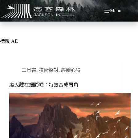
跳
Menu
至
主
要
內
容
標籤
AE
工具書
,
技術探討
,
經驗心得
魔鬼藏在細節裡：特效合成眉角