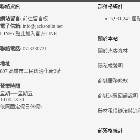
聯絡資訊
部落格統計
網站留言:
前往留言板
5,931,241 
電子信箱:
info@jacksonlin.net
LINE:
點此加入官方LINE
關於本站
聯絡電話:
07-3230721
關於杰客森林
地址
隱私權聲明
807 高雄市三民區通化街2號
商城服務條款
營業時間
星期一~星期五
商城消費回饋說明
10:00-18:30
依照國定假日休假)
器材租借辦法與流
部落格統計