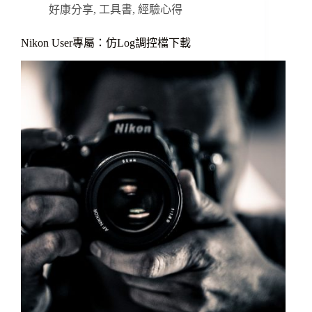
好康分享
,
工具書
,
經驗心得
Nikon User專屬：仿Log調控檔下載