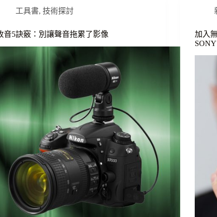
工具書
,
技術探討
收音5訣竅：別讓聲音拖累了影像
加入無
SONY