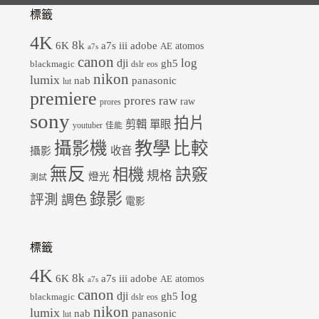
標籤
4K
8k
6K
a7s iii
adobe
atomos
AE
a7s
canon
dji
log
gh5
blackmagic
dslr
eos
nikon
lumix
panasonic
nab
lut
premiere
prores raw
raw
prores
sony
拍片
剪輯
單眼
youtuber
佳能
教學
攝影機
比較
收音
攝影
無反
相機
訣竅
規格
燈光
測試
錄影
評測
調色
電影
標籤
4K
8k
6K
a7s iii
adobe
atomos
AE
a7s
canon
dji
log
gh5
blackmagic
dslr
eos
nikon
lumix
panasonic
nab
lut