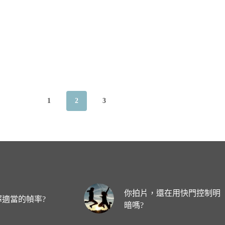
1
2
3
你拍片，還在用快門控制明
適當的幀率?
暗嗎?