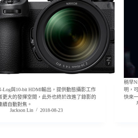
稍早N
N-Log與10-bit HDMI輸出，提供動態攝影工作
明，
者更大的發揮空間，此外也終於改進了錄影的
快來
連續自動對焦。
Jackson Lin
2018-08-23