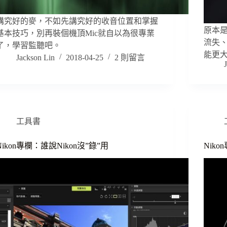
講究好的麥，不如先講究好的收音位置和掌握
原本
基本技巧，別再裝個機頂Mic就自以為很專業
流失
了，學習監聽吧。
能更
Jackson Lin
2018-04-25
2 則留言
工具書
Nikon專欄：誰說Nikon沒”錄”用
Niko