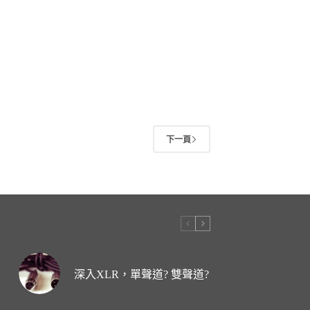
下一頁
深入XLR，單聲道? 雙聲道?