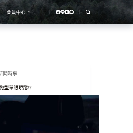
會員中心
新聞時事
n 微型單眼現蹤!?