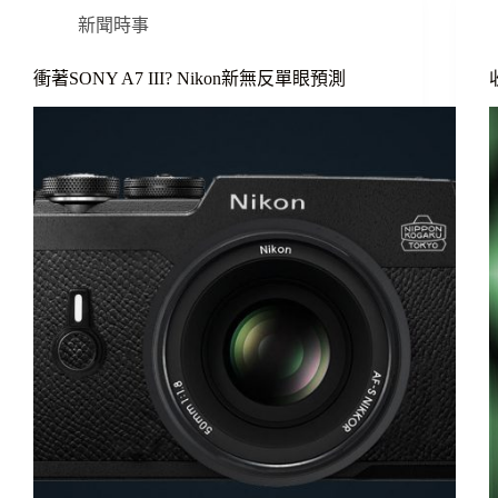
新聞時事
衝著SONY A7 III? Nikon新無反單眼預測