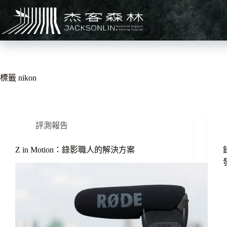
跳
至
主
要
內
容
標籤
nikon
評測報告
Z in Motion：錄影職人的解決方案