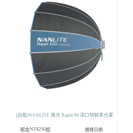
[出租]NANLITE 南光 Rapid 90 深口快裝柔光罩
NT$
250
選擇日期
租金
起