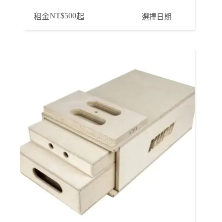
此
NT$
500
選擇日期
租金
起
產
品
有
多
種
款
式。
可
在
產
品
頁
面
選
擇
選
項