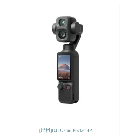
[出租]DJI Osmo Pocket 4P