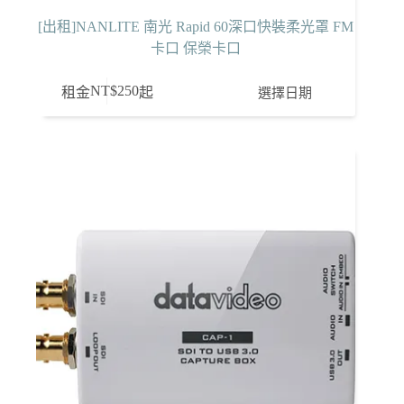
[出租]NANLITE 南光 Rapid 60深口快裝柔光罩 FM
卡口 保榮卡口
NT$
250
選擇日期
租金
起