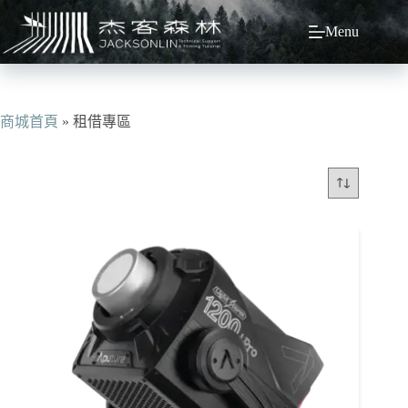
跳
Menu
至
主
要
內
容
商城首頁
»
租借專區