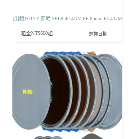
[出租]SONY 索尼 SEL85F14GM FE 85mm F1.4 GM
NT$
600
選擇日期
租金
起