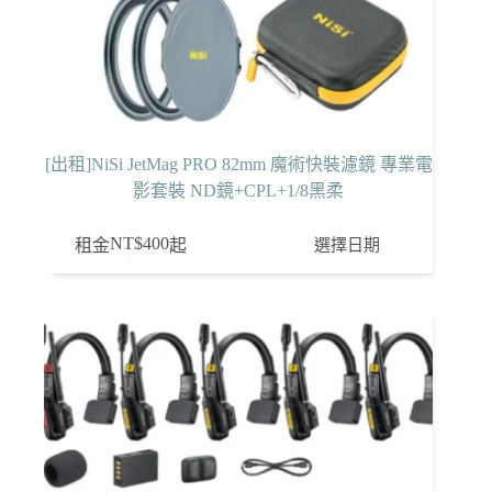
[出租]NiSi JetMag PRO 82mm 魔術快裝濾鏡 專業電
影套裝 ND鏡+CPL+1/8黑柔
NT$
400
選擇日期
租金
起