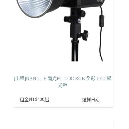
[出租]NANLITE 南光FC-120C RGB 全彩 LED 聚
光燈
NT$
400
選擇日期
租金
起