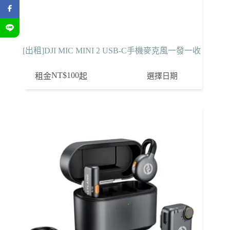
[出租]DJI MIC MINI 2 USB-C手機麥克風一發一收
NT$
100
選擇日期
租金
起