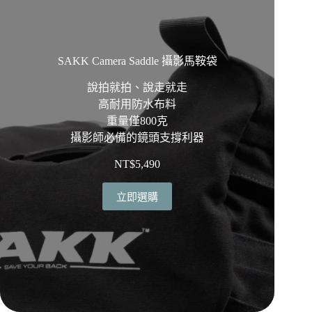
SAKK Camera Saddle 攝影馬鞍袋
說拍就拍、說走就走
高耐用防水布料
重量僅800克
攝影師必備的鏡頭支撐利器
NT$
5,490
立即選購