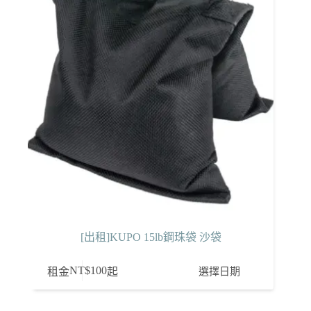
[出租]KUPO 15lb鋼珠袋 沙袋
NT$
100
選擇日期
租金
起