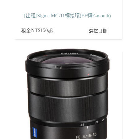
[出租]Sigma MC-11轉接環(EF轉E-month)
NT$
150
選擇日期
租金
起