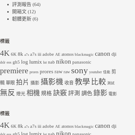
評測報告
(64)
開箱文
(12)
韌體更新
(6)
標籤
4K
canon
8k
dji
6K
a7s iii
adobe
atomos
AE
blackmagic
a7s
nikon
lumix
log
gh5
panasonic
nab
dslr
eos
lut
sony
premiere
prores raw
剪
raw
prores
youtuber
佳能
教學
攝影機
比較
拍片
輯
單眼
收音
攝影
測試
無反
錄影
相機
訣竅
評測
規格
調色
燈光
電影
標籤
4K
canon
8k
dji
6K
a7s iii
adobe
atomos
AE
blackmagic
a7s
nikon
lumix
log
gh5
panasonic
nab
dslr
eos
lut