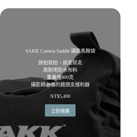
SAKK Camera Saddle 攝影馬鞍袋
說拍就拍、說走就走
高耐用防水布料
重量僅800克
攝影師必備的鏡頭支撐利器
NT$
5,490
立即選購