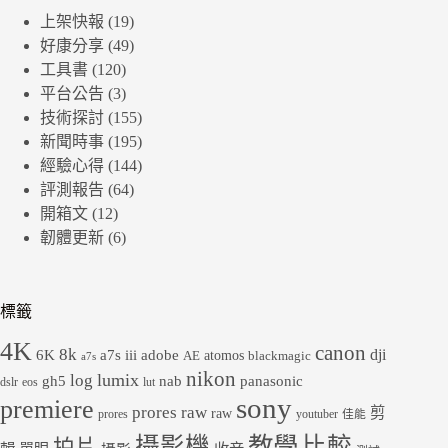
上架快報
(19)
好康分享
(49)
工具書
(120)
平台公告
(3)
技術探討
(155)
新聞時事
(195)
經驗心得
(144)
評測報告
(64)
開箱文
(12)
韌體更新
(6)
標籤
4K
canon
8k
dji
6K
a7s iii
adobe
atomos
AE
blackmagic
a7s
nikon
lumix
log
gh5
panasonic
nab
dslr
eos
lut
sony
premiere
prores raw
剪
raw
prores
youtuber
佳能
教學
攝影機
比較