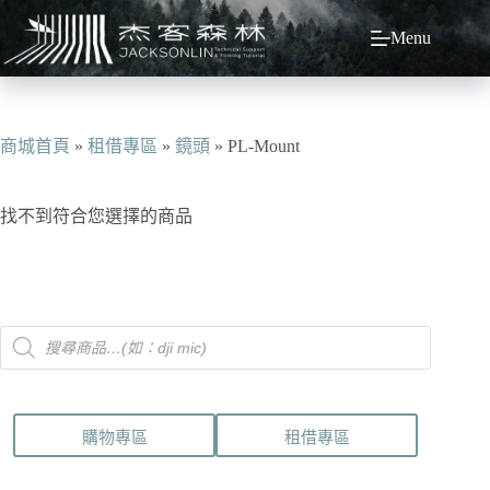
跳
Menu
至
主
要
內
容
商城首頁
»
租借專區
»
鏡頭
»
PL-Mount
找不到符合您選擇的商品
Products
search
購物專區
租借專區