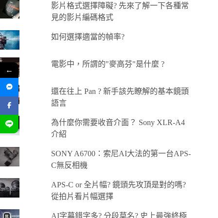
影片格式選擇障礙? 先來了解一下各種常
見的影片編碼格式
如何選擇適當的幀率?
電影中，所謂的"麥高芬"是什麼 ?
←
還在往上 Pan ? 新手該先瞭解的基本鏡頭
語言
為什麼你需要收音介面？ Sony XLR-A4
介紹
SONY A6700：索尼AI大法的第一台APS-
C無反相機
APS-C or 全片幅? 鏡頭先攻頂是對的嗎?
從拍片看片幅選擇
AI字幕錯字多? 分段莫名? 史上最強終極