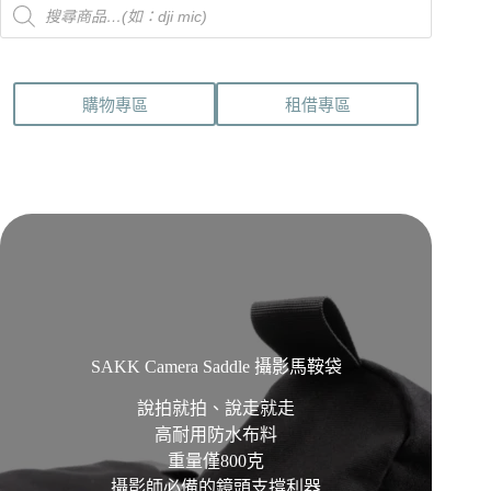
Products
search
購物專區
租借專區
SAKK Camera Saddle 攝影馬鞍袋
說拍就拍、說走就走
高耐用防水布料
重量僅800克
攝影師必備的鏡頭支撐利器