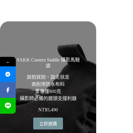
SAKK Camera Saddle 攝影馬鞍
←
袋
說拍就拍、說走就走
高耐用防水布料
重量僅800克
攝影師必備的鏡頭支撐利器
NT$
5,490
立即選購