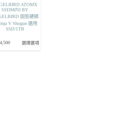
GELBIRD ATOMX
SSDMINI BY
GELBIRD 固態硬碟
nja V Shogun 適用
SSD/1TB
4,500
選擇選項