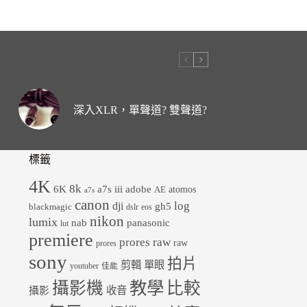
深入XLR，單聲道? 雙聲道?
標籤
4K
8k
6K
a7s iii
adobe
atomos
AE
a7s
canon
dji
log
gh5
blackmagic
dslr
eos
nikon
lumix
panasonic
nab
lut
premiere
prores raw
raw
prores
sony
拍片
剪輯
單眼
youtuber
佳能
教學
攝影機
比較
收音
攝影