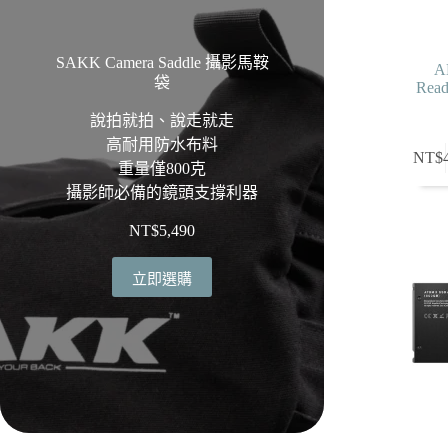
SAKK Camera Saddle 攝影馬鞍
A
袋
Read
說拍就拍、說走就走
高耐用防水布料
NT$
重量僅800克
攝影師必備的鏡頭支撐利器
NT$
5,490
立即選購