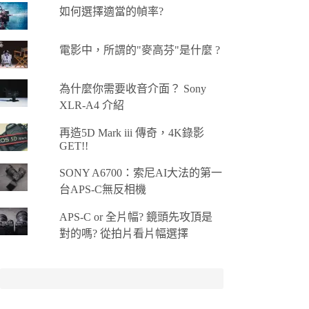
如何選擇適當的幀率?
電影中，所謂的"麥高芬"是什麼 ?
為什麼你需要收音介面？ Sony
XLR-A4 介紹
再造5D Mark iii 傳奇，4K錄影
GET!!
SONY A6700：索尼AI大法的第一
台APS-C無反相機
APS-C or 全片幅? 鏡頭先攻頂是
對的嗎? 從拍片看片幅選擇