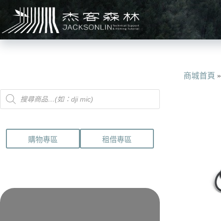
跳
至
主
要
內
容
商城首頁
Products
search
購物專區
租借專區