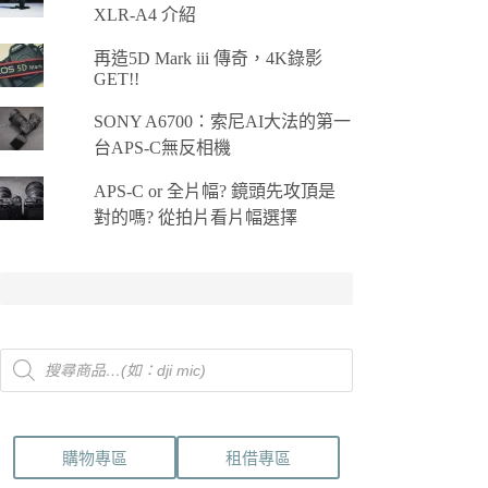
面
XLR-A4 介紹
選
擇
再造5D Mark iii 傳奇，4K錄影
GET!!
選
項
SONY A6700：索尼AI大法的第一
台APS-C無反相機
APS-C or 全片幅? 鏡頭先攻頂是
對的嗎? 從拍片看片幅選擇
Products
search
購物專區
租借專區