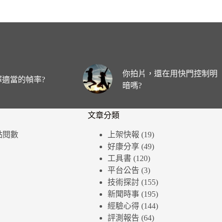
你拍片，還在用快門控制明
適當的幀率?
暗嗎?
文章分類
個點閱數
上架快報
(19)
好康分享
(49)
工具書
(120)
平台公告
(3)
技術探討
(155)
新聞時事
(195)
經驗心得
(144)
評測報告
(64)