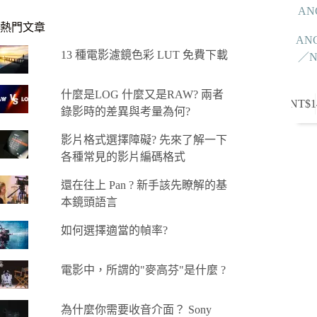
AN
熱門文章
AN
13 種電影濾鏡色彩 LUT 免費下載
／Ni
什麼是LOG 什麼又是RAW? 兩者
此
NT$
1
錄影時的差異與考量為何?
產
品
影片格式選擇障礙? 先來了解一下
有
各種常見的影片編碼格式
多
種
還在往上 Pan ? 新手該先瞭解的基
款
本鏡頭語言
式。
如何選擇適當的幀率?
可
在
產
電影中，所謂的"麥高芬"是什麼 ?
品
頁
為什麼你需要收音介面？ Sony