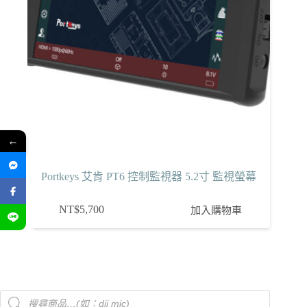
←
Portkeys 艾肯 PT6 控制監視器 5.2寸 監視螢幕
NT$
5,700
加入購物車
Products
search