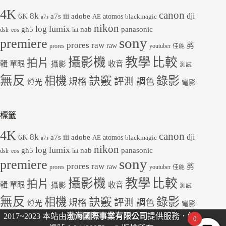
4K
canon
8k
dji
6K
a7s iii
adobe
atomos
AE
blackmagic
a7s
nikon
lumix
log
gh5
panasonic
nab
dslr
eos
lut
sony
premiere
prores raw
剪
raw
prores
youtuber
佳能
教學
攝影機
比較
拍片
輯
單眼
收音
攝影
測試
無反
錄影
相機
訣竅
評測
規格
調色
燈光
電影
標籤
4K
canon
8k
dji
6K
a7s iii
adobe
atomos
AE
blackmagic
a7s
nikon
lumix
log
gh5
panasonic
nab
dslr
eos
lut
sony
premiere
prores raw
剪
raw
prores
youtuber
佳能
教學
攝影機
比較
拍片
輯
單眼
收音
攝影
測試
無反
錄影
相機
訣竅
評測
規格
調色
燈光
電影
2017~2023 本站由
渤海國際事業有限公司
提供服務．統
0