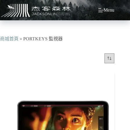
跳
Menu
至
主
要
內
容
商城首頁
»
PORTKEYS 監視器