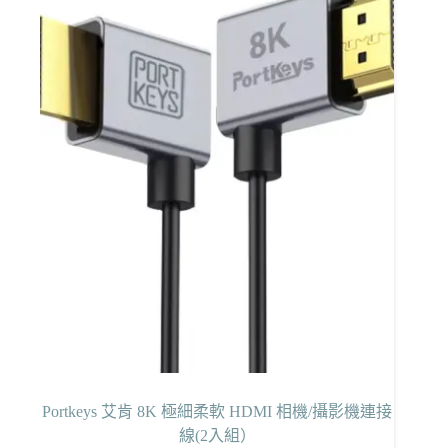
格：
格：
NT$5,990。
NT$5,690。
Portkeys 艾肯 8K 極細柔軟 HDMI 相機/攝影機連接
線(2入組）