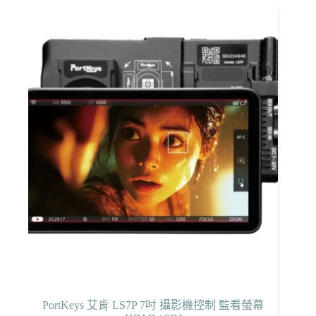
PortKeys 艾肯 LS7P 7吋 攝影機控制 監看螢幕