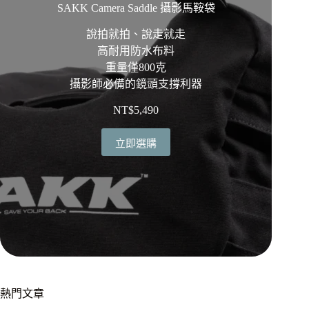
SAKK Camera Saddle 攝影馬鞍袋
說拍就拍、說走就走
高耐用防水布料
重量僅800克
攝影師必備的鏡頭支撐利器
NT$
5,490
立即選購
熱門文章