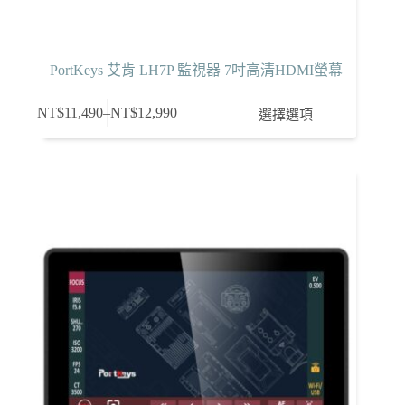
PortKeys 艾肯 LH7P 監視器 7吋高清HDMI螢幕
此
NT$
11,490
–
NT$
12,990
選擇選項
價
產
格
品
範
有
圍：
多
NT$11,490
種
到
款
NT$12,990
式。
可
在
產
品
頁
面