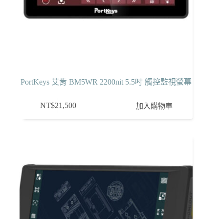
選
擇
選
項
PortKeys 艾肯 BM5WR 2200nit 5.5吋 觸控監視螢幕
NT$
21,500
加入購物車