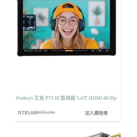
Portkeys 艾肯 PT5 III 監視器 5.4寸 HDMI 4K30p
NT$
5,690
加入購物車
NT$
5,990
原
目
始
前
價
價