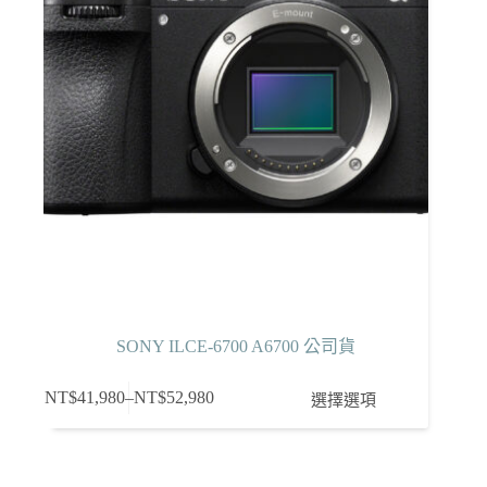
SONY ILCE-6700 A6700 公司貨
此
NT$
41,980
–
NT$
52,980
選擇選項
價
產
格
品
範
有