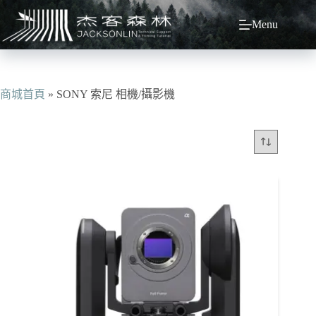
跳
Menu
至
主
要
內
容
商城首頁
»
SONY 索尼 相機/攝影機