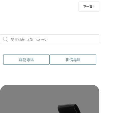
圍：
多
NT$41,980
種
下一頁
到
款
NT$52,980
式。
可
在
Products
產
search
品
頁
面
購物專區
租借專區
選
擇
選
項