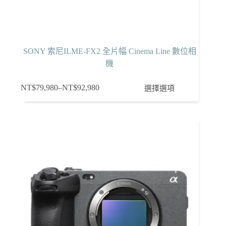
SONY 索尼ILME-FX2 全片幅 Cinema Line 數位相
機
此
NT$
79,980
–
NT$
92,980
選擇選項
價
產
格
品
範
有
圍：
多
NT$79,980
種
到
款
NT$92,980
式。
可
在
產
品