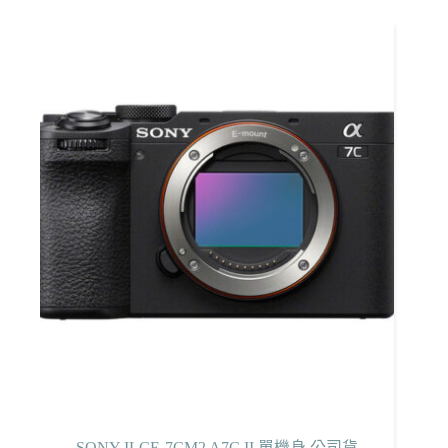
有
多
種
款
式。
可
在
產
品
頁
面
選
擇
選
項
SONY ILCE-7CM2 A7C II 單機身 公司貨