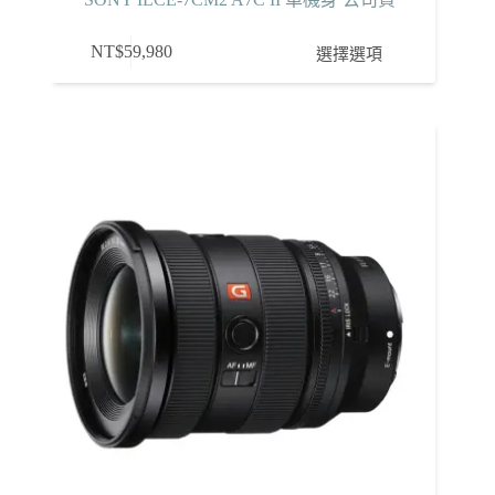
此
NT$
59,980
選擇選項
產
品
有
多
種
款
式。
可
在
產
品
頁
面
選
擇
選
項