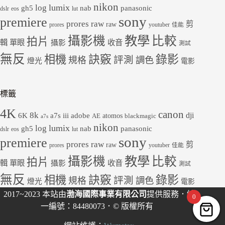
nikon
lumix
log
gh5
panasonic
nab
dslr
eos
lut
sony
premiere
prores raw
剪
raw
prores
youtuber
佳能
教學
攝影機
比較
拍片
輯
單眼
收音
攝影
測試
無反
錄影
相機
訣竅
評測
規格
調色
燈光
電影
標籤
4K
canon
8k
dji
6K
a7s iii
adobe
atomos
AE
blackmagic
a7s
nikon
lumix
log
gh5
panasonic
nab
dslr
eos
lut
sony
premiere
prores raw
剪
raw
prores
youtuber
佳能
教學
攝影機
比較
拍片
輯
單眼
收音
攝影
測試
無反
錄影
相機
訣竅
評測
規格
調色
燈光
電影
2017~2023 本站由
渤海國際事業有限公司
提供服務．統
0
一編號：84480073．© 版權所有