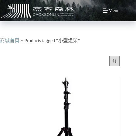
跳
Menu
至
主
要
內
容
商城首頁
»
Products tagged “小型燈架”