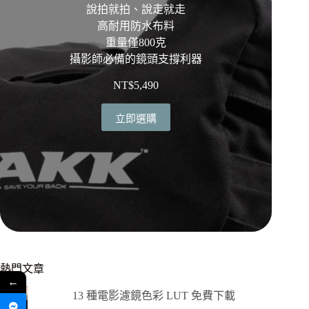
說拍就拍、說走就走
高耐用防水布料
重量僅800克
攝影師必備的鏡頭支撐利器
NT$
5,490
立即選購
熱門文章
←
13 種電影濾鏡色彩 LUT 免費下載