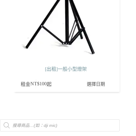
[出租]一般小型燈架
NT$
100
選擇日期
租金
起
Products
search