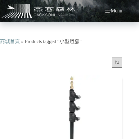
跳
Menu
至
主
要
內
容
商城首頁
»
Products tagged “小型燈腳”