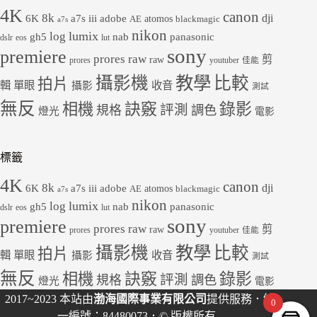
4K
canon
8k
dji
6K
a7s iii
adobe
atomos
AE
blackmagic
a7s
nikon
lumix
log
gh5
panasonic
nab
dslr
eos
lut
sony
premiere
prores raw
剪
raw
prores
youtuber
佳能
教學
攝影機
比較
拍片
輯
單眼
收音
攝影
測試
無反
錄影
相機
訣竅
評測
規格
調色
燈光
電影
標籤
4K
canon
8k
dji
6K
a7s iii
adobe
atomos
AE
blackmagic
a7s
nikon
lumix
log
gh5
panasonic
nab
dslr
eos
lut
sony
premiere
prores raw
剪
raw
prores
youtuber
佳能
教學
攝影機
比較
拍片
輯
單眼
收音
攝影
測試
無反
錄影
相機
訣竅
評測
規格
調色
燈光
電影
2017~2023 本站由
渤海國際事業有限公司
提供服務．統
0
一編號：84480073．© 版權所有