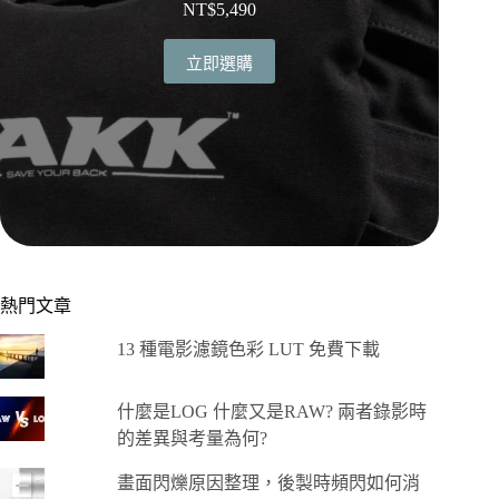
NT$
5,490
立即選購
熱門文章
13 種電影濾鏡色彩 LUT 免費下載
什麼是LOG 什麼又是RAW? 兩者錄影時
的差異與考量為何?
畫面閃爍原因整理，後製時頻閃如何消