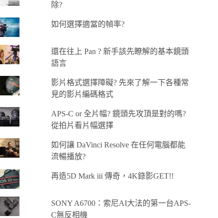
除?
如何選擇適當的幀率?
還在往上 Pan ? 新手該先瞭解的基本鏡頭
語言
影片格式選擇障礙? 先來了解一下各種常
見的影片編碼格式
APS-C or 全片幅? 鏡頭先攻頂是對的嗎?
從拍片看片幅選擇
如何讓 DaVinci Resolve 在任何電腦都能
流暢播放?
再造5D Mark iii 傳奇，4K錄影GET!!
SONY A6700：索尼AI大法的第一台APS-
C無反相機