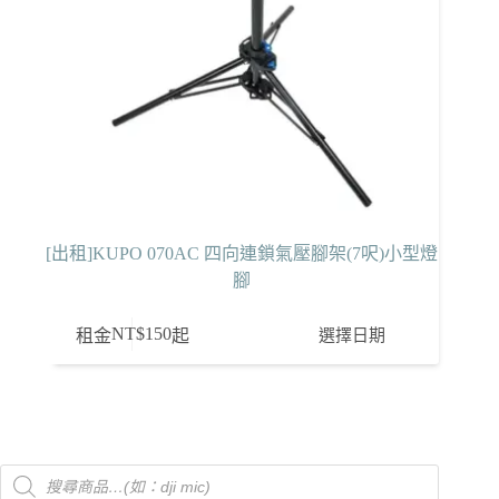
[出租]KUPO 070AC 四向連鎖氣壓腳架(7呎)小型燈
腳
NT$
150
選擇日期
租金
起
Products
search