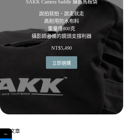
SAKK Camera Saddle 攝影馬鞍袋
說拍就拍、說走就走
高耐用防水布料
重量僅800克
攝影師必備的鏡頭支撐利器
NT$
5,490
立即選購
熱門文章
←