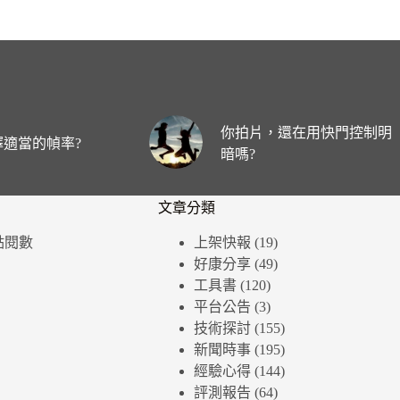
你拍片，還在用快門控制明
適當的幀率?
暗嗎?
文章分類
個點閱數
上架快報
(19)
好康分享
(49)
工具書
(120)
平台公告
(3)
技術探討
(155)
新聞時事
(195)
經驗心得
(144)
評測報告
(64)