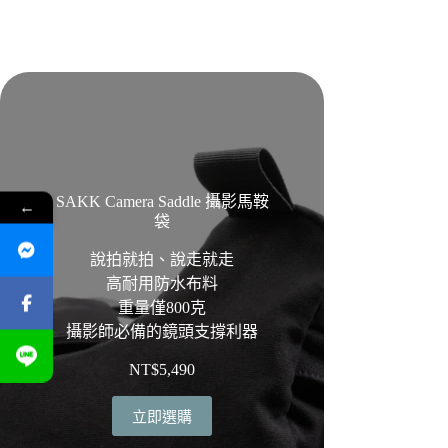
SAKK Camera Saddle 攝影馬鞍
←
袋
說拍就拍、說走就走
高耐用防水布料
重量僅800克
攝影師必備的鏡頭支撐利器
NT$
5,490
立即選購