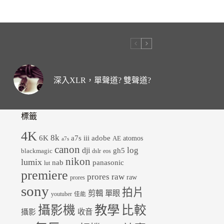
深入XLR，單聲道? 雙聲道?
標籤
4K
8k
6K
a7s iii
adobe
atomos
AE
a7s
canon
dji
log
gh5
blackmagic
dslr
eos
nikon
lumix
panasonic
nab
lut
premiere
prores raw
raw
prores
sony
拍片
剪輯
單眼
youtuber
佳能
教學
攝影機
比較
收音
攝影