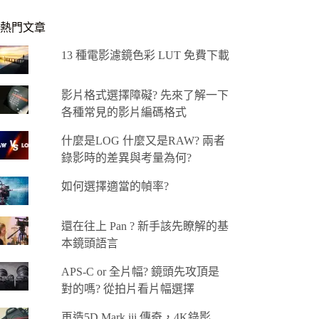
熱門文章
13 種電影濾鏡色彩 LUT 免費下載
影片格式選擇障礙? 先來了解一下
各種常見的影片編碼格式
什麼是LOG 什麼又是RAW? 兩者
錄影時的差異與考量為何?
如何選擇適當的幀率?
還在往上 Pan ? 新手該先瞭解的基
本鏡頭語言
APS-C or 全片幅? 鏡頭先攻頂是
對的嗎? 從拍片看片幅選擇
再造5D Mark iii 傳奇，4K錄影