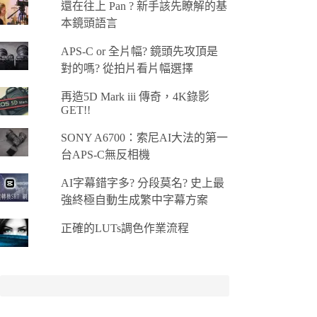
還在往上 Pan ? 新手該先瞭解的基
本鏡頭語言
APS-C or 全片幅? 鏡頭先攻頂是
對的嗎? 從拍片看片幅選擇
再造5D Mark iii 傳奇，4K錄影
GET!!
SONY A6700：索尼AI大法的第一
台APS-C無反相機
AI字幕錯字多? 分段莫名? 史上最
強終極自動生成繁中字幕方案
正確的LUTs調色作業流程