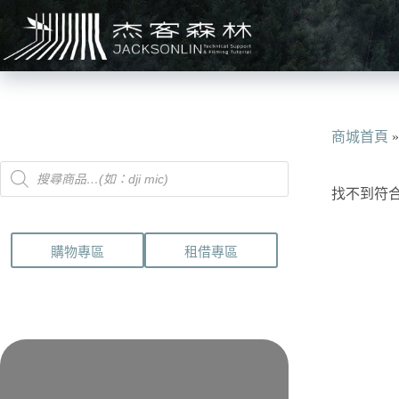
跳
至
主
要
內
容
商城首頁
Products
search
找不到符
購物專區
租借專區