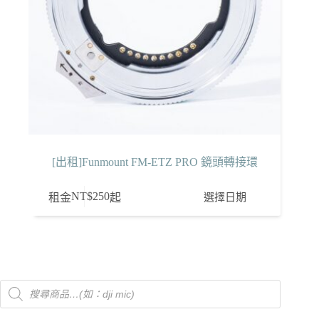
[出租]Funmount FM-ETZ PRO 鏡頭轉接環
NT$
250
選擇日期
租金
起
Products
search