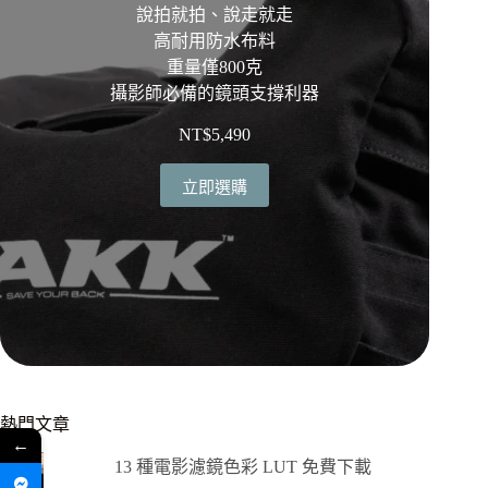
說拍就拍、說走就走
高耐用防水布料
重量僅800克
攝影師必備的鏡頭支撐利器
NT$
5,490
立即選購
熱門文章
←
13 種電影濾鏡色彩 LUT 免費下載