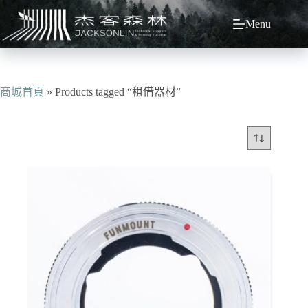
跳
Menu
至
主
要
內
容
商城首頁
»
Products tagged “租借器材”