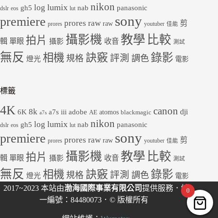
nikon
lumix
log
gh5
panasonic
nab
dslr
eos
lut
sony
premiere
prores raw
剪
raw
prores
youtuber
佳能
教學
攝影機
比較
拍片
輯
單眼
收音
攝影
測試
無反
錄影
相機
訣竅
評測
規格
調色
燈光
電影
標籤
4K
canon
8k
dji
6K
a7s iii
adobe
atomos
AE
blackmagic
a7s
nikon
lumix
log
gh5
panasonic
nab
dslr
eos
lut
sony
premiere
prores raw
剪
raw
prores
youtuber
佳能
教學
攝影機
比較
拍片
輯
單眼
收音
攝影
測試
無反
錄影
相機
訣竅
評測
規格
調色
燈光
電影
2017~2023 本站由
渤海國際事業有限公司
提供服務．統
0
一編號：84480073．© 版權所有