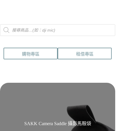
格
品
範
有
圍：
多
NT$9,900
種
Products
到
款
search
NT$10,990
式。
可
在
購物專區
租借專區
產
品
頁
面
選
擇
選
項
SAKK Camera Saddle 攝影馬鞍袋