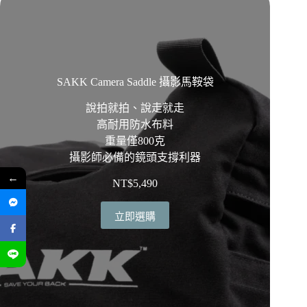
SAKK Camera Saddle 攝影馬鞍袋
說拍就拍、說走就走
高耐用防水布料
重量僅800克
攝影師必備的鏡頭支撐利器
←
NT$
5,490
立即選購