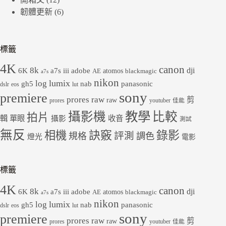
韌體更新
(6)
標籤
4K
canon
8k
dji
6K
a7s iii
adobe
atomos
AE
blackmagic
a7s
nikon
lumix
log
gh5
panasonic
nab
dslr
eos
lut
sony
premiere
prores raw
剪
raw
prores
youtuber
佳能
教學
攝影機
比較
拍片
輯
單眼
收音
攝影
測試
無反
錄影
相機
訣竅
評測
規格
調色
燈光
電影
標籤
4K
canon
8k
dji
6K
a7s iii
adobe
atomos
AE
blackmagic
a7s
nikon
lumix
log
gh5
panasonic
nab
dslr
eos
lut
sony
premiere
prores raw
剪
raw
prores
youtuber
佳能