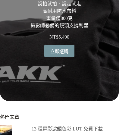
說拍就拍、說走就走
高耐用防水布料
重量僅800克
攝影師必備的鏡頭支撐利器
NT$
5,490
立即選購
熱門文章
13 種電影濾鏡色彩 LUT 免費下載