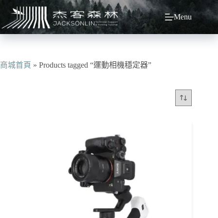
跳
Menu
至
主
要
內
容
商城首頁
»
Products tagged “運動相機穩定器”