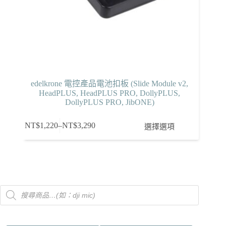
edelkrone 電控產品電池扣板 (Slide Module v2,
HeadPLUS, HeadPLUS PRO, DollyPLUS,
DollyPLUS PRO, JibONE)
此
NT$
1,220
–
NT$
3,290
選擇選項
價
產
格
品
範
有
圍：
多
NT$1,220
種
Products
到
款
search
NT$3,290
式。
可