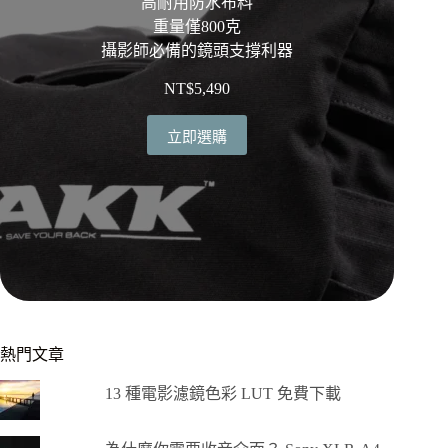
高耐用防水布料
重量僅800克
攝影師必備的鏡頭支撐利器
NT$
5,490
立即選購
熱門文章
13 種電影濾鏡色彩 LUT 免費下載