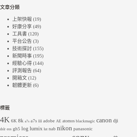
文章分類
上架快報
(19)
好康分享
(49)
工具書
(120)
平台公告
(3)
技術探討
(155)
新聞時事
(195)
經驗心得
(144)
評測報告
(64)
開箱文
(12)
韌體更新
(6)
標籤
4K
canon
8k
dji
6K
a7s iii
adobe
atomos
AE
blackmagic
a7s
nikon
lumix
log
gh5
panasonic
nab
dslr
eos
lut