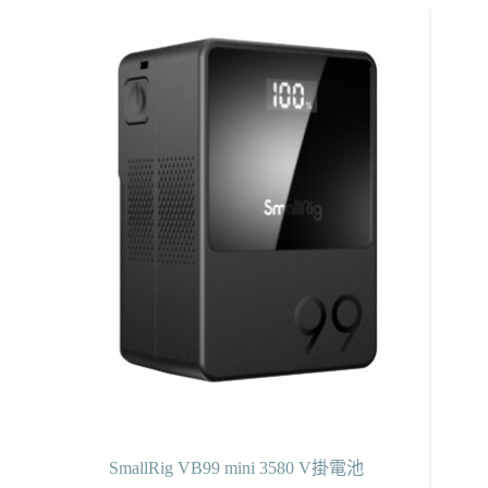
SmallRig VB99 mini 3580 V掛電池