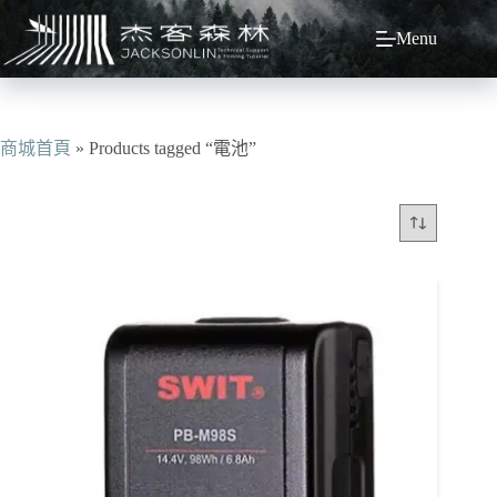
跳
Menu
至
主
要
內
容
商城首頁
»
Products tagged “電池”