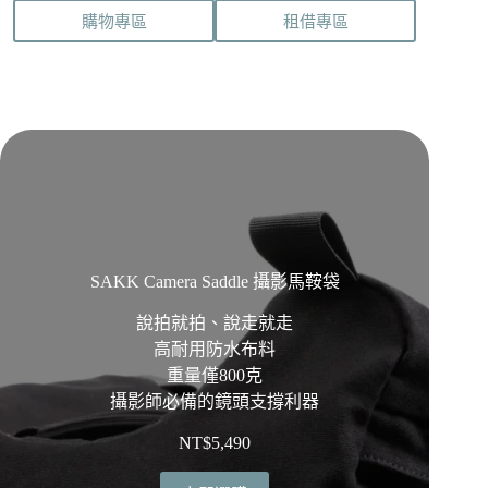
在
購物專區
租借專區
產
品
頁
面
選
擇
選
項
SAKK Camera Saddle 攝影馬鞍袋
說拍就拍、說走就走
高耐用防水布料
重量僅800克
攝影師必備的鏡頭支撐利器
NT$
5,490