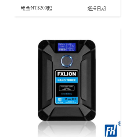
NT$
200
選擇日期
租金
起