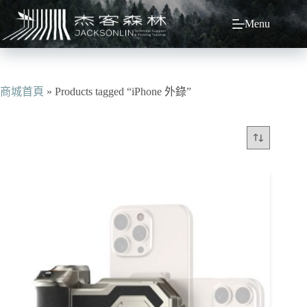
跳
Menu
至
主
要
內
容
商城首頁
»
Products tagged “iPhone 外錄”