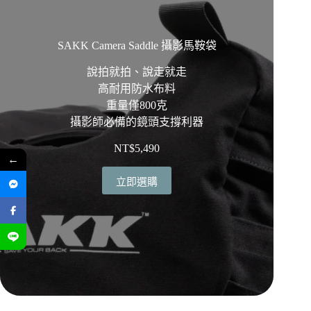
SAKK Camera Saddle 攝影馬鞍袋
說拍就拍、說走就走
高耐用防水布料
重量僅800克
攝影師必備的鏡頭支撐利器
NT$
5,490
←
立即選購