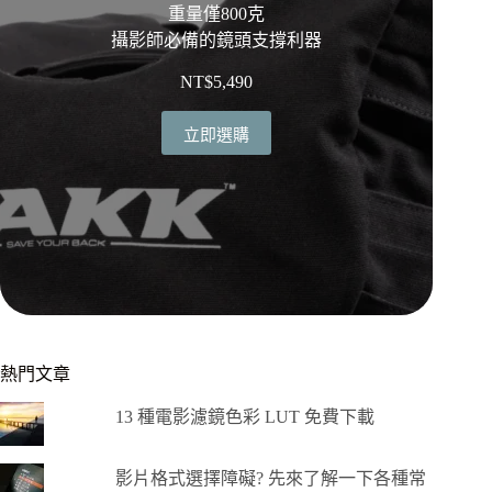
重量僅800克
攝影師必備的鏡頭支撐利器
NT$
5,490
立即選購
熱門文章
13 種電影濾鏡色彩 LUT 免費下載
影片格式選擇障礙? 先來了解一下各種常