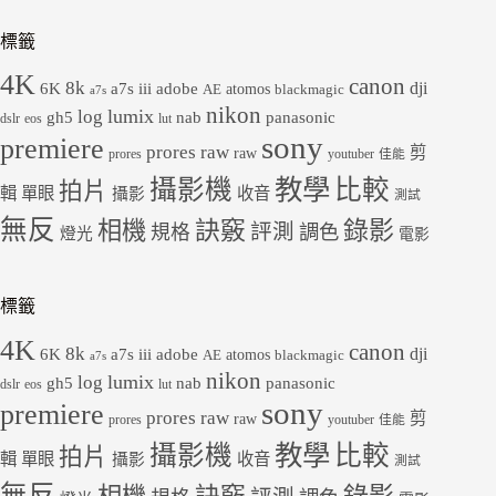
標籤
4K
canon
8k
dji
6K
a7s iii
adobe
atomos
AE
blackmagic
a7s
nikon
lumix
log
gh5
panasonic
nab
dslr
eos
lut
sony
premiere
prores raw
剪
raw
prores
youtuber
佳能
教學
攝影機
比較
拍片
輯
單眼
收音
攝影
測試
無反
錄影
相機
訣竅
評測
規格
調色
燈光
電影
標籤
4K
canon
8k
dji
6K
a7s iii
adobe
atomos
AE
blackmagic
a7s
nikon
lumix
log
gh5
panasonic
nab
dslr
eos
lut
sony
premiere
prores raw
剪
raw
prores
youtuber
佳能
教學
攝影機
比較
拍片
輯
單眼
收音
攝影
測試
無反