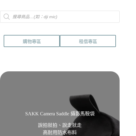
Products
search
購物專區
租借專區
SAKK Camera Saddle 攝影馬鞍袋
說拍就拍、說走就走
高耐用防水布料