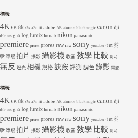
標籤
4K
canon
8k
dji
6K
a7s iii
adobe
atomos
AE
blackmagic
a7s
nikon
lumix
log
gh5
panasonic
nab
dslr
eos
lut
sony
premiere
prores raw
剪
raw
prores
youtuber
佳能
教學
攝影機
比較
拍片
輯
單眼
收音
攝影
測試
無反
錄影
相機
訣竅
評測
規格
調色
燈光
電影
標籤
4K
canon
8k
dji
6K
a7s iii
adobe
atomos
AE
blackmagic
a7s
nikon
lumix
log
gh5
panasonic
nab
dslr
eos
lut
sony
premiere
prores raw
剪
raw
prores
youtuber
佳能
教學
攝影機
比較
拍片
輯
單眼
收音
攝影
測試