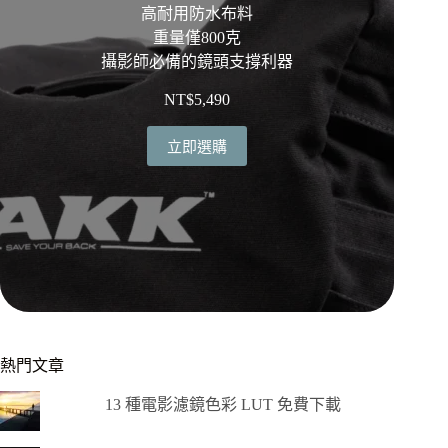
高耐用防水布料
重量僅800克
攝影師必備的鏡頭支撐利器
NT$
5,490
立即選購
熱門文章
13 種電影濾鏡色彩 LUT 免費下載