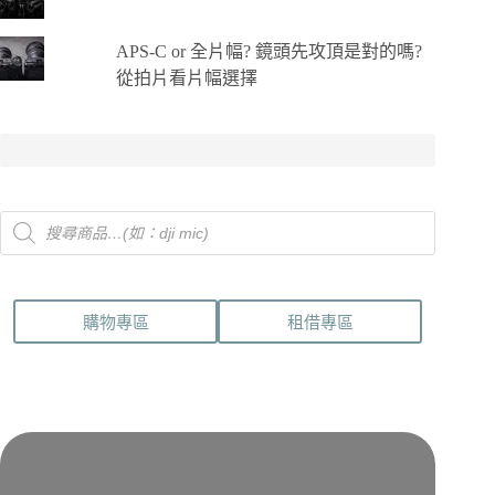
APS-C or 全片幅? 鏡頭先攻頂是對的嗎?
從拍片看片幅選擇
Products
search
購物專區
租借專區