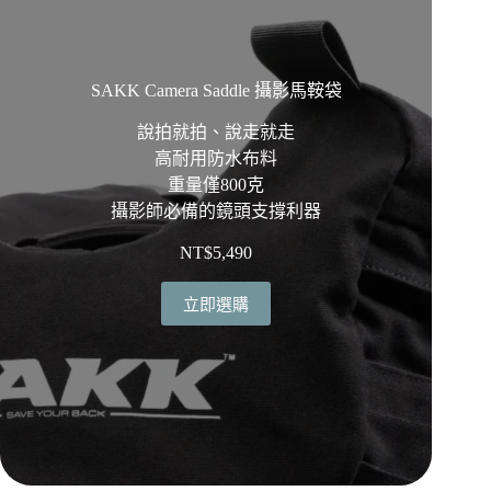
SAKK Camera Saddle 攝影馬鞍袋
說拍就拍、說走就走
高耐用防水布料
重量僅800克
攝影師必備的鏡頭支撐利器
NT$
5,490
立即選購