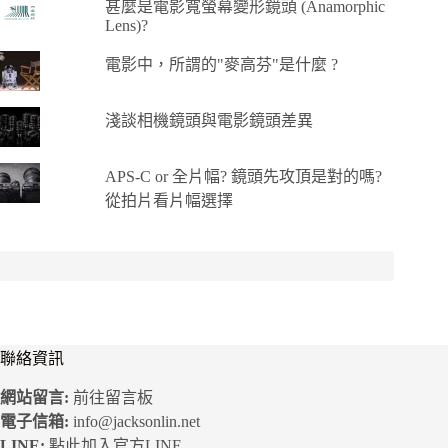
甚麼是電影寬螢幕變形鏡頭 (Anamorphic
Lens)?
電影中，所謂的"麥高芬"是什麼 ?
淺談相機鏡頭與電影鏡頭差異
APS-C or 全片幅? 鏡頭先攻頂是對的嗎?
從拍片看片幅選擇
聯絡資訊
網站留言:
前往留言板
電子信箱:
info@jacksonlin.net
LINE:
點此加入官方LINE