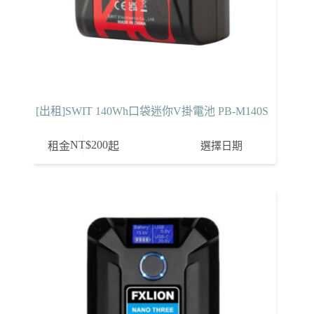
[出租]SWIT 140Wh口袋迷你V掛電池 PB-M140S
NT$
200
選擇日期
租金
起