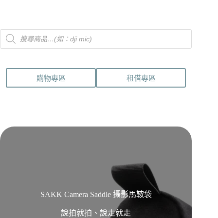
Products
search
購物專區
租借專區
SAKK Camera Saddle 攝影馬鞍袋
說拍就拍、說走就走