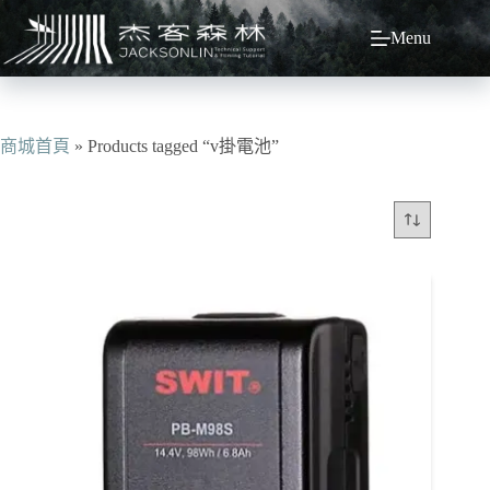
跳
Menu
至
主
要
內
容
商城首頁
»
Products tagged “v掛電池”