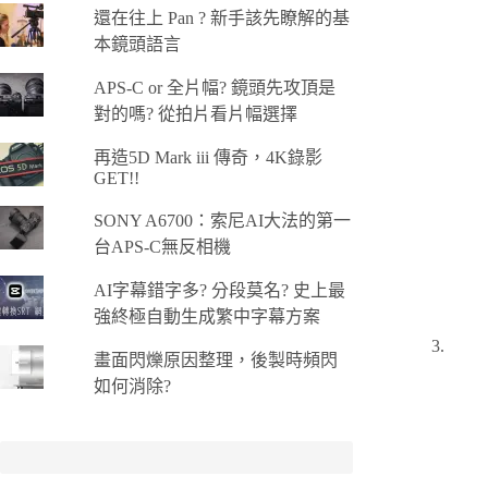
還在往上 Pan ? 新手該先瞭解的基
本鏡頭語言
APS-C or 全片幅? 鏡頭先攻頂是
對的嗎? 從拍片看片幅選擇
再造5D Mark iii 傳奇，4K錄影
GET!!
SONY A6700：索尼AI大法的第一
台APS-C無反相機
AI字幕錯字多? 分段莫名? 史上最
強終極自動生成繁中字幕方案
畫面閃爍原因整理，後製時頻閃
如何消除?