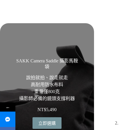
SAKK Camera Saddle 攝影馬鞍
袋
說拍就拍、說走就走
高耐用防水布料
重量僅800克
攝影師必備的鏡頭支撐利器
←
NT$
5,490
立即選購