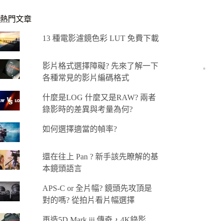
熱門文章
13 種電影濾鏡色彩 LUT 免費下載
影片格式選擇障礙? 先來了解一下
各種常見的影片編碼格式
什麼是LOG 什麼又是RAW? 兩者
錄影時的差異與考量為何?
如何選擇適當的幀率?
還在往上 Pan ? 新手該先瞭解的基
本鏡頭語言
APS-C or 全片幅? 鏡頭先攻頂是
對的嗎? 從拍片看片幅選擇
再造5D Mark iii 傳奇，4K錄影