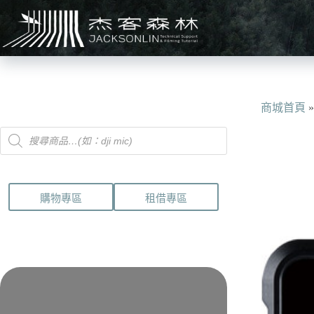
跳
至
主
要
內
容
商城首頁
Products
search
購物專區
租借專區