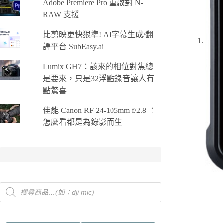
Adobe Premiere Pro 重啟對 N-
RAW 支援
比剪映更快狠準! AI字幕生成/翻
譯平台 SubEasy.ai
Lumix GH7：該來的相位對焦總
是要來，只是32浮點錄音讓人有
點驚喜
佳能 Canon RF 24-105mm f/2.8 ：
怎麼看都是為錄影而生
Products
search