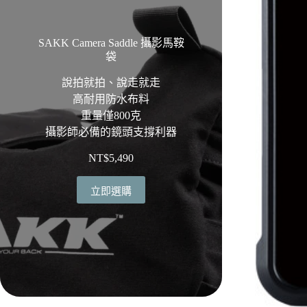
SAKK Camera Saddle 攝影馬鞍
袋
說拍就拍、說走就走
高耐用防水布料
重量僅800克
攝影師必備的鏡頭支撐利器
NT$
5,490
立即選購