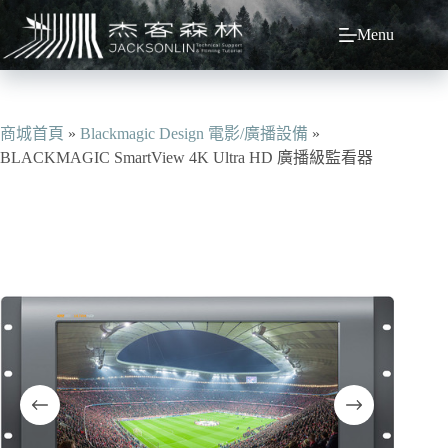
跳
Menu
至
主
要
內
容
商城首頁
»
Blackmagic Design 電影/廣播設備
»
BLACKMAGIC SmartView 4K Ultra HD 廣播級監看器