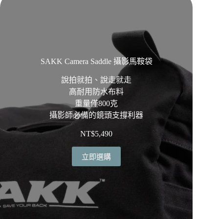
SAKK Camera Saddle 攝影馬鞍袋
說拍就拍、說走就走
高耐用防水布料
重量僅800克
攝影師必備的鏡頭支撐利器
NT$
5,490
立即選購