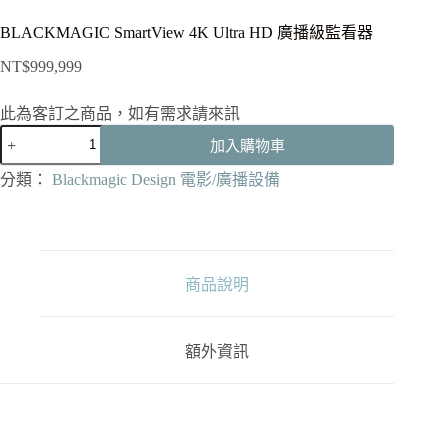
BLACKMAGIC SmartView 4K Ultra HD 廣播級監看器
NT$
999,999
此為客訂之商品，如有需求請來訊
BLACKMAGIC
加入購物車
SmartView
4K
分類：
Blackmagic Design 電影/廣播設備
Ultra
HD
廣
播
級
監
商品說明
看
器
數
額外資訊
量