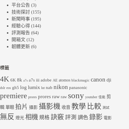
平台公告
(3)
技術探討
(155)
新聞時事
(195)
經驗心得
(144)
評測報告
(64)
開箱文
(12)
韌體更新
(6)
標籤
4K
canon
8k
dji
6K
a7s iii
adobe
atomos
AE
blackmagic
a7s
nikon
lumix
log
gh5
panasonic
nab
dslr
eos
lut
sony
premiere
prores raw
剪
raw
prores
youtuber
佳能
教學
攝影機
比較
拍片
輯
單眼
收音
攝影
測試
無反
錄影
相機
訣竅
評測
規格
調色
燈光
電影