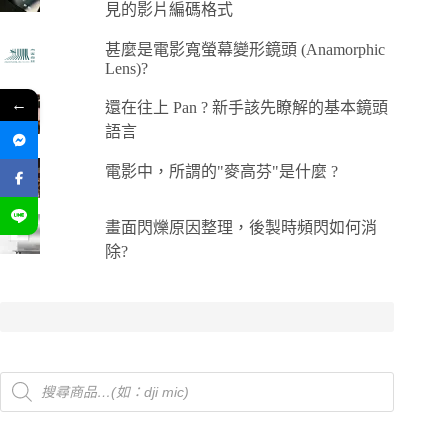
見的影片編碼格式
甚麼是電影寬螢幕變形鏡頭 (Anamorphic
Lens)?
←
還在往上 Pan ? 新手該先瞭解的基本鏡頭
語言
電影中，所謂的"麥高芬"是什麼 ?
畫面閃爍原因整理，後製時頻閃如何消
除?
Products
search