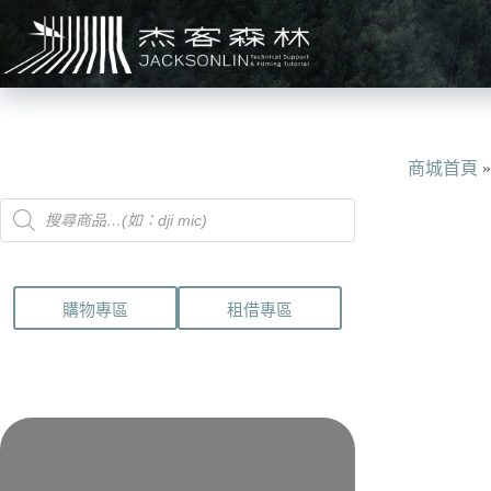
跳
至
主
要
內
容
商城首頁
Products
search
購物專區
租借專區