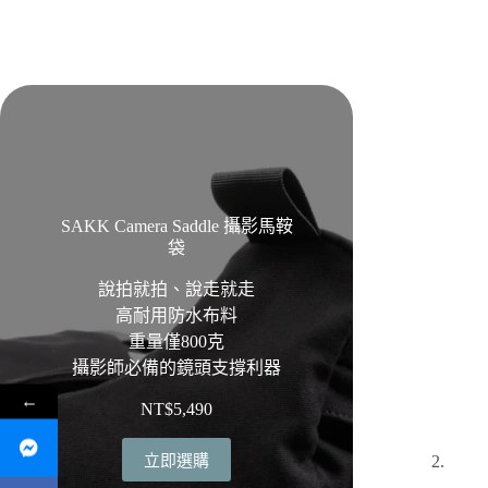
SAKK Camera Saddle 攝影馬鞍
袋
說拍就拍、說走就走
高耐用防水布料
重量僅800克
攝影師必備的鏡頭支撐利器
←
NT$
5,490
立即選購