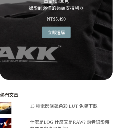
重量僅800克
攝影師必備的鏡頭支撐利器
NT$
5,490
立即選購
熱門文章
13 種電影濾鏡色彩 LUT 免費下載
什麼是LOG 什麼又是RAW? 兩者錄影時