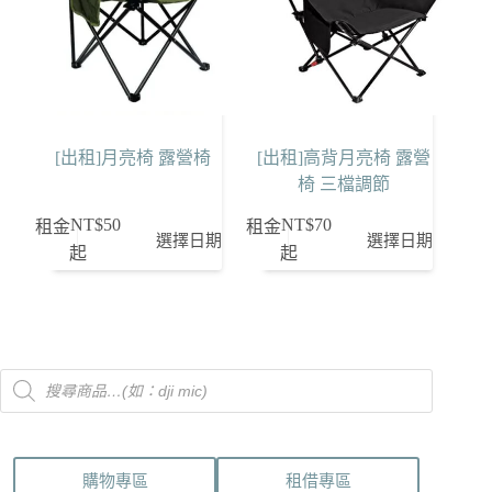
[出租]月亮椅 露營椅
[出租]高背月亮椅 露營
椅 三檔調節
NT$
50
NT$
70
租金
租金
選擇日期
選擇日期
起
起
Products
search
購物專區
租借專區