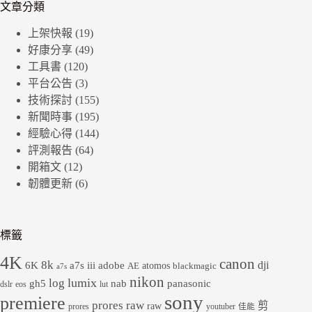
文章分類
上架快報
(19)
好康分享
(49)
工具書
(120)
平台公告
(3)
技術探討
(155)
新聞時事
(195)
經驗心得
(144)
評測報告
(64)
開箱文
(12)
韌體更新
(6)
標籤
4K
canon
8k
dji
6K
a7s iii
adobe
atomos
AE
blackmagic
a7s
nikon
lumix
log
gh5
panasonic
nab
dslr
eos
lut
sony
premiere
prores raw
剪
raw
prores
youtuber
佳能