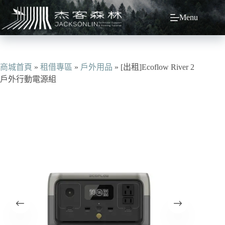
跳
Menu
至
主
要
內
容
商城首頁
»
租借專區
»
戶外用品
»
[出租]Ecoflow River 2
戶外行動電源組