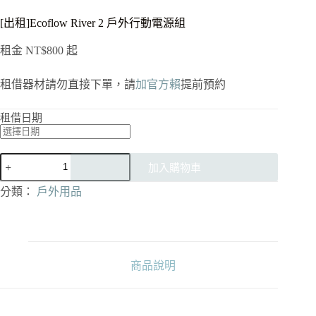
[出租]Ecoflow River 2 戶外行動電源組
租金
NT$
800
起
租借器材請勿直接下單，請
加官方賴
提前預約
租借日期
[出
加入購物車
租]Ecoflow
River
分類：
戶外用品
2
戶
外
行
動
商品說明
電
源
組