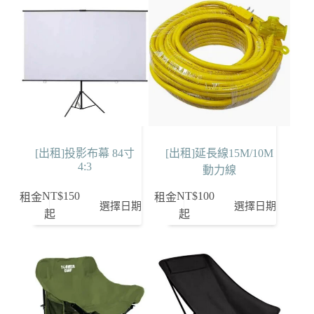
[出租]投影布幕 84寸
[出租]延長線15M/10M
4:3
動力線
NT$
150
NT$
100
租金
租金
選擇日期
選擇日期
起
起