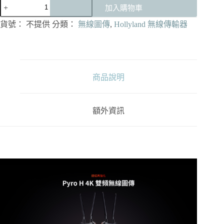
Hollyland
加入購物車
Pyro
H
貨號：
不提供
分類：
無線圖傳
,
Hollyland 無線傳輸器
4K
雙
頻
無
線
商品說明
圖
傳
數
量
額外資訊