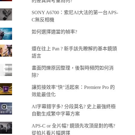
的差異與考量為何?
SONY A6700：索尼AI大法的第一台APS-
C無反相機
如何選擇適當的幀率?
還在往上 Pan ? 新手該先瞭解的基本鏡頭
語言
畫面閃爍原因整理，後製時頻閃如何消
除?
讓剪接效率"快"活起來：Premiere Pro 的
效能最佳化
AI字幕錯字多? 分段莫名? 史上最強終極
自動生成繁中字幕方案
APS-C or 全片幅? 鏡頭先攻頂是對的嗎?
從拍片看片幅選擇