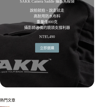
SAKK Camera Saddle 攝影馬鞍袋
說拍就拍、說走就走
高耐用防水布料
重量僅800克
攝影師必備的鏡頭支撐利器
NT$
5,490
立即選購
熱門文章