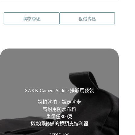
式。
可
在
購物專區
租借專區
產
品
頁
面
選
擇
選
項
SAKK Camera Saddle 攝影馬鞍袋
說拍就拍、說走就走
高耐用防水布料
重量僅800克
攝影師必備的鏡頭支撐利器