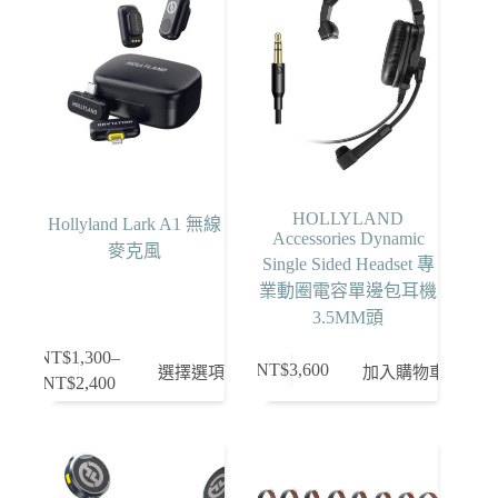
HOLLYLAND
Hollyland Lark A1 無線
Accessories Dynamic
麥克風
Single Sided Headset 專
業動圈電容單邊包⽿機
3.5MM頭
NT$
1,300
–
此
NT$
3,600
選擇選項
加入購物車
NT$
2,400
價
產
格
品
範
有
圍：
多
NT$1,300
種