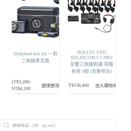
到
款
NT$2,400
式。
可
在
產
品
頁
HOLLYLAND
Hollyland lark m2 一對
面
SOLIDCOM C1 PRO
二無線麥克風
選
全雙工無線對講 耳機
擇
系統 9組 (含基地台)
選
NT$
3,200
–
此
項
NT$
158,400
選擇選項
加入購物車
NT$
4,100
價
產
格
品
範
有
圍：
多
NT$3,200
種
Products
到
款
search
NT$4,100