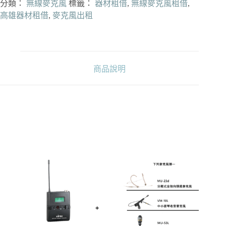
ACT-
分類：
無線麥克風
標籤：
器材租借
,
無線麥克風租借
,
32T
高雄器材租借
,
麥克風出租
UHF
類
比
佩
戴
商品說明
是
發
射
器
數
量