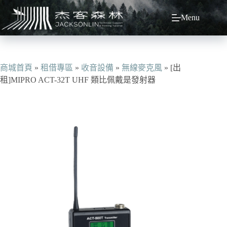
跳
Menu
至
主
要
內
容
商城首頁
»
租借專區
»
收音設備
»
無線麥克風
»
[出
租]MIPRO ACT-32T UHF 類比佩戴是發射器