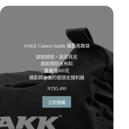
SAKK Camera Saddle 攝影馬鞍袋
說拍就拍、說走就走
高耐用防水布料
重量僅800克
攝影師必備的鏡頭支撐利器
NT$
5,490
立即選購