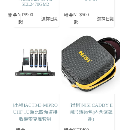
SEL2470GM2
NT$
900
NT$
500
租金
租金
選擇日期
選擇日期
起
起
[出租]ACT343-MIPRO
[出租]NISI CADDY II
UHF 1U類比四頻道接
圓形濾鏡包(內含濾鏡
收機麥克風套組
組)
NT$
400