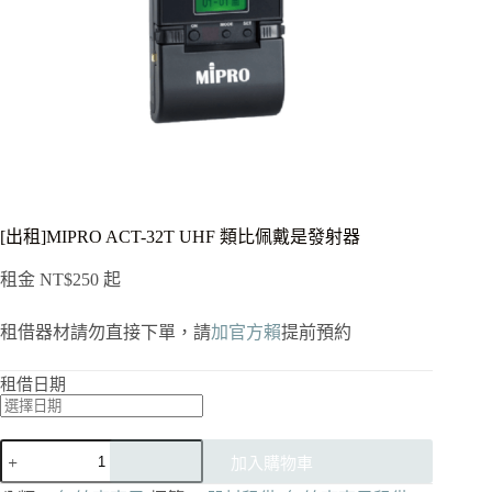
[出租]MIPRO ACT-32T UHF 類比佩戴是發射器
租金
NT$
250
起
租借器材請勿直接下單，請
加官方賴
提前預約
租借日期
[出
加入購物車
租]MIPRO