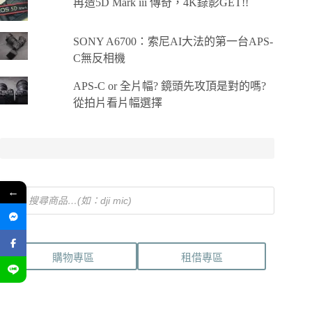
再造5D Mark iii 傳奇，4K錄影GET!!
SONY A6700：索尼AI大法的第一台APS-
C無反相機
APS-C or 全片幅? 鏡頭先攻頂是對的嗎?
從拍片看片幅選擇
←
Products
search
購物專區
租借專區