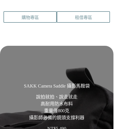
可
在
購物專區
租借專區
產
品
頁
面
選
擇
選
項
SAKK Camera Saddle 攝影馬鞍袋
說拍就拍、說走就走
高耐用防水布料
重量僅800克
攝影師必備的鏡頭支撐利器
NT$
5,490