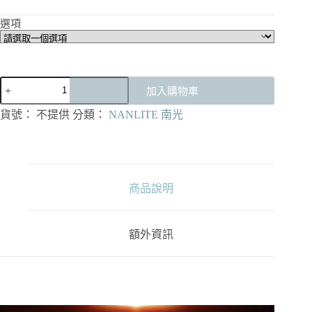
格
選項
範
圍：
NT$30,000
到
NANLITE
NT$42,900
加入購物車
Alien
150C/300C
貨號：
不提供
分類：
NANLITE 南光
輕
型
防
水
防
商品說明
塵
專
業
額外資訊
級
全
彩
板
燈
數