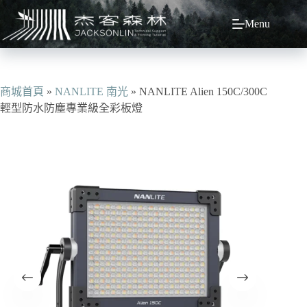
跳
Menu
至
主
要
內
容
商城首頁
»
NANLITE 南光
»
NANLITE Alien 150C/300C
輕型防水防塵專業級全彩板燈