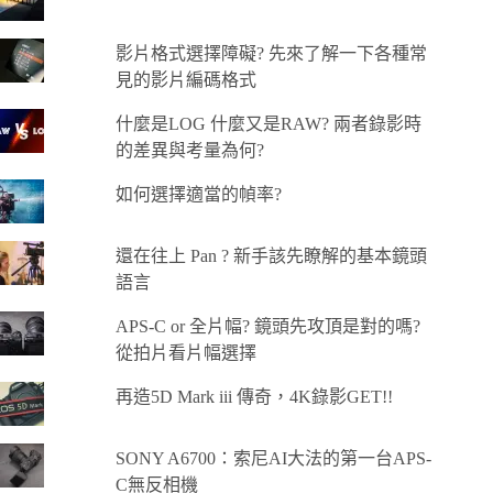
影片格式選擇障礙? 先來了解一下各種常
見的影片編碼格式
什麼是LOG 什麼又是RAW? 兩者錄影時
的差異與考量為何?
如何選擇適當的幀率?
還在往上 Pan ? 新手該先瞭解的基本鏡頭
語言
APS-C or 全片幅? 鏡頭先攻頂是對的嗎?
從拍片看片幅選擇
再造5D Mark iii 傳奇，4K錄影GET!!
SONY A6700：索尼AI大法的第一台APS-
C無反相機