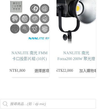
NANLITE 南光 FMM
NANLITE 南光
卡口投影片組 (10片)
Forza200 200W 聚光燈
此
NT$
1,800
NT$
22,000
選擇選項
加入購物車
產
品
有
多
種
Products
款
search
式。