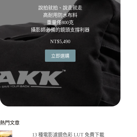
說拍就拍、說走就走
高耐用防水布料
重量僅800克
攝影師必備的鏡頭支撐利器
NT$
5,490
立即選購
熱門文章
13 種電影濾鏡色彩 LUT 免費下載