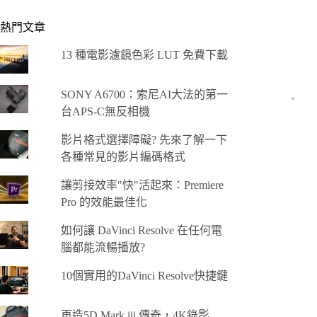
熱門文章
13 種電影濾鏡色彩 LUT 免費下載
SONY A6700：索尼AI大法的第一
台APS-C無反相機
影片格式選擇障礙? 先來了解一下
各種常見的影片編碼格式
讓剪接效率"快"活起來：Premiere
Pro 的效能最佳化
如何讓 DaVinci Resolve 在任何電
腦都能流暢播放?
10個實用的DaVinci Resolve快捷鍵
再造5D Mark iii 傳奇，4K錄影