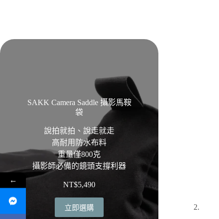
SAKK Camera Saddle 攝影馬鞍
袋
說拍就拍、說走就走
高耐用防水布料
重量僅800克
攝影師必備的鏡頭支撐利器
←
NT$
5,490
立即選購