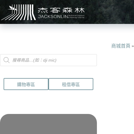
跳
至
主
要
內
容
商城首頁
Products
search
購物專區
租借專區