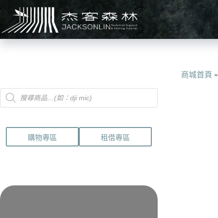
跳
至
主
要
內
容
商城首頁
Products
search
購物專區
租借專區