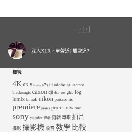
深入XLR，單聲道? 雙聲道?
標籤
4K
8k
6K
a7s iii
adobe
atomos
AE
a7s
canon
dji
log
gh5
blackmagic
dslr
eos
nikon
lumix
panasonic
nab
lut
premiere
prores raw
raw
prores
sony
拍片
剪輯
單眼
youtuber
佳能
教學
攝影機
比較
收音
攝影