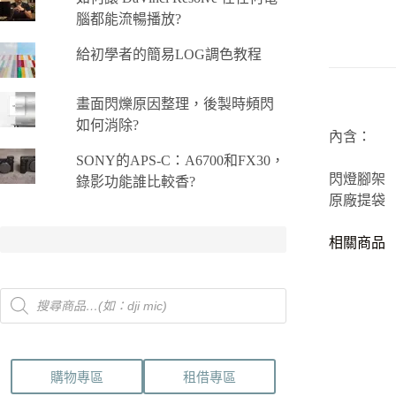
-
S&B
腦都能流暢播放?
影
給初學者的簡易LOG調色教程
室
用
反
畫面閃爍原因整理，後製時頻閃
光
如何消除?
傘
內含：
數
SONY的APS-C：A6700和FX30，
量
閃燈腳架
錄影功能誰比較香?
原廠提袋
相關商品
Products
search
購物專區
租借專區