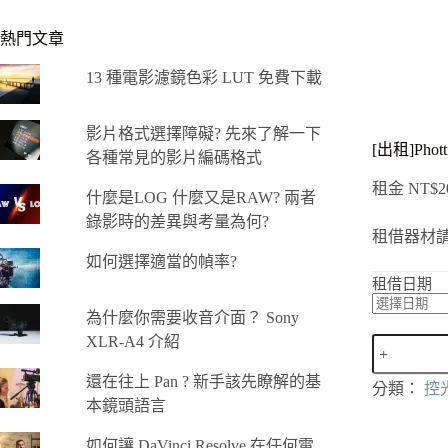
熱門文章
13 種電影濾鏡色彩 LUT 免費下載
影片格式選擇障礙? 先來了解一下
[出租]Phott
各種常見的影片編碼格式
租金
NT$
2
什麼是LOG 什麼又是RAW? 兩者
錄影時的差異與考量為何?
租借器材
如何選擇適當的幀率?
租借日期
為什麼你需要收音介面？ Sony
XLR-A4 介紹
[出
租]Phottix
還在往上 Pan ? 新手該先瞭解的基
Reflective
分類：
控
Studio
本鏡頭語言
Umbrella
(84cm/33")
如何讓 DaVinci Resolve 在任何電