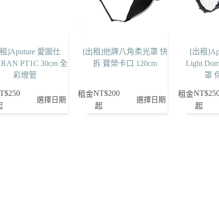
租]Aputure 愛圖仕
[出租]他牌八角柔光罩 快
[出租]Apu
RAN PT1C 30cm 全
拆 寶榮卡口 120cm
Light Dom
彩燈管
罩 
T$
250
NT$
200
NT$
25
租金
租金
選擇日期
選擇日期
起
起
起