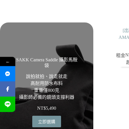
[出
AMA
N
租金
SAKK Camera Saddle 攝影馬鞍
←
袋
說拍就拍、說走就走
高耐用防水布料
重量僅800克
攝影師必備的鏡頭支撐利器
NT$
5,490
立即選購