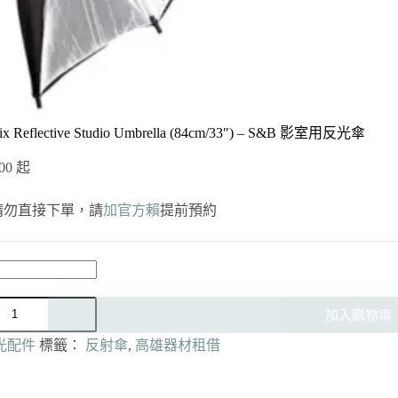
ix Reflective Studio Umbrella (84cm/33″) – S&B 影室用反光傘
00
起
請勿直接下單，請
加官方賴
提前預約
加入購物車
光配件
標籤：
反射傘
,
高雄器材租借