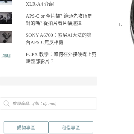
XLR-A4 介紹
APS-C or 全片幅? 鏡頭先攻頂是
對的嗎? 從拍片看片幅選擇
SONY A6700：索尼AI大法的第一
台APS-C無反相機
FCPX 教學：如何在外接硬碟上剪
輯整部影片？
Products
search
購物專區
租借專區