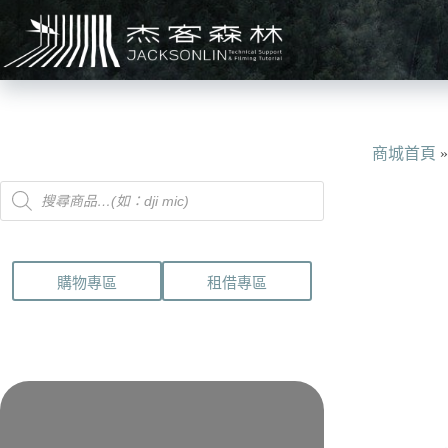
跳
至
主
要
內
容
商城首頁
Products
search
購物專區
租借專區