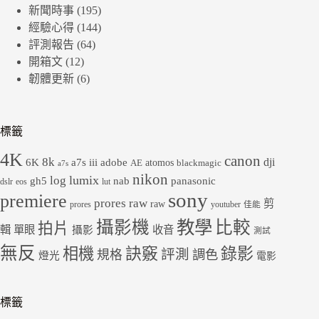
新聞時事
(195)
經驗心得
(144)
評測報告
(64)
開箱文
(12)
韌體更新
(6)
標籤
4K
canon
8k
dji
6K
a7s iii
adobe
atomos
AE
blackmagic
a7s
nikon
lumix
log
gh5
panasonic
nab
dslr
eos
lut
sony
premiere
prores raw
剪
raw
prores
youtuber
佳能
教學
攝影機
比較
拍片
輯
單眼
收音
攝影
測試
無反
錄影
相機
訣竅
評測
規格
調色
燈光
電影
標籤