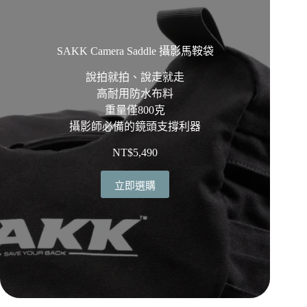
SAKK Camera Saddle 攝影馬鞍袋
說拍就拍、說走就走
高耐用防水布料
重量僅800克
攝影師必備的鏡頭支撐利器
NT$
5,490
立即選購