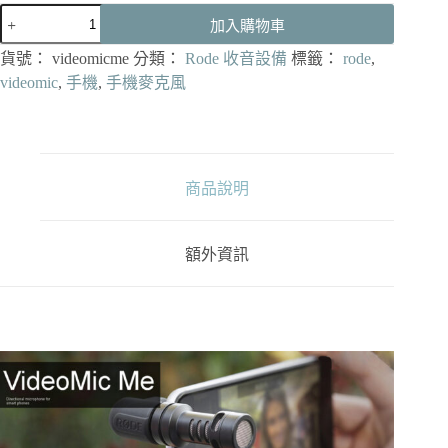
RODE
加入購物車
VideoMic
Me
貨號：
videomicme
分類：
Rode 收音設備
標籤：
rode
,
智
videomic
,
手機
,
手機麥克風
慧
手
機
專
用
商品說明
專
業
指
額外資訊
向
性
電
容
麥
克
風
數
量