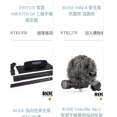
ZHIYUN 智雲
RODE SM4-R 麥克風
SMOOTH Q4 三軸手機
防震架 減震架
穩定器
此
NT$
3,950
NT$
2,270
選擇選項
加入購物車
產
品
有
多
種
款
式。
可
在
產
品
頁
RODE VideoMic Me-L
RODE 指向性麥克風
面
智慧手機專用指向性麥
NTG3B/黑