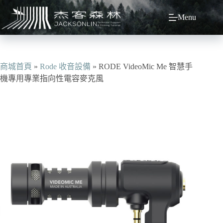
跳
Menu
至
主
要
內
容
商城首頁
»
Rode 收音設備
»
RODE VideoMic Me 智慧手
機專用專業指向性電容麥克風