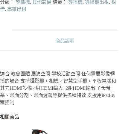
V-
分類：
導播機
,
其他設備
標籤：
導播機
,
導播機出租
,
租
1HD
借
,
高雄出租
V1HD
影
像
切
換
商品說明
器
導
播
機
數
量
適合 教會團體 展演空間 學校活動空間 任何需要影像轉
播的場合 支持攝影機，相機，智慧型手機，平板電腦和
其它HDMI設備 4組HDMI輸入+2組HDMI輸出 子母螢
幕、畫面分割、畫面濾鏡等提供多種特效 支援用iPad遠
程控制
相關商品