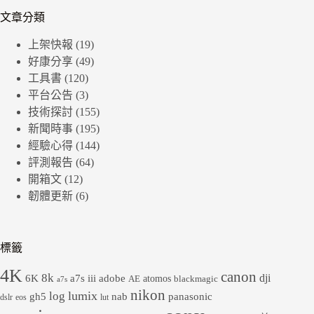
文章分類
上架快報
(19)
好康分享
(49)
工具書
(120)
平台公告
(3)
技術探討
(155)
新聞時事
(195)
經驗心得
(144)
評測報告
(64)
開箱文
(12)
韌體更新
(6)
標籤
4K
canon
8k
dji
6K
a7s iii
adobe
atomos
AE
blackmagic
a7s
nikon
lumix
log
gh5
panasonic
nab
dslr
eos
lut