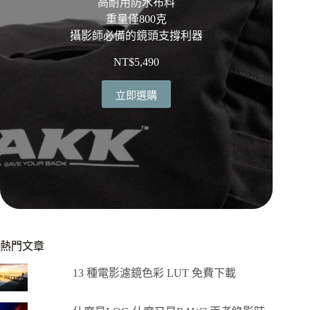
高耐用防水布料
重量僅800克
攝影師必備的鏡頭支撐利器
NT$
5,490
立即選購
熱門文章
13 種電影濾鏡色彩 LUT 免費下載