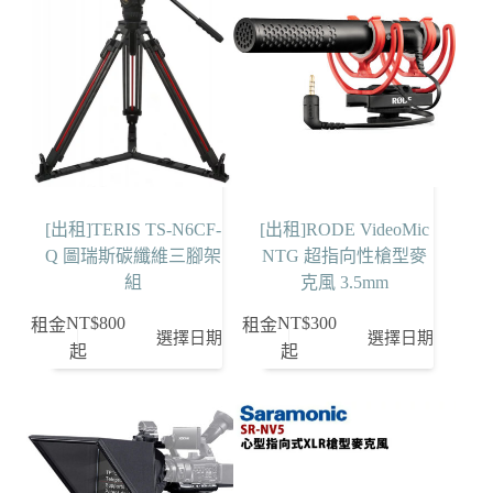
[出租]TERIS TS-N6CF-
[出租]RODE VideoMic
Q 圖瑞斯碳纖維三腳架
NTG 超指向性槍型麥
組
克風 3.5mm
NT$
800
NT$
300
租金
租金
選擇日期
選擇日期
起
起