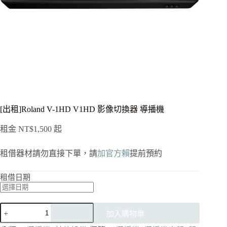
[出租]Roland V-1HD V1HD 影像切換器 導播機
租金
NT$
1,500
起
租借器材請勿直接下單，請
加官方賴
提前預約
租借日期
[出
加入購物車
租]Roland