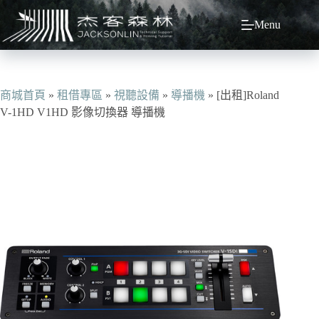
跳
Menu
至
主
要
內
容
商城首頁
»
租借專區
»
視聽設備
»
導播機
»
[出租]Roland
V-1HD V1HD 影像切換器 導播機