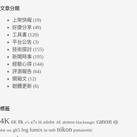
文章分類
上架快報
(19)
好康分享
(49)
工具書
(120)
平台公告
(3)
技術探討
(155)
新聞時事
(195)
經驗心得
(144)
評測報告
(64)
開箱文
(12)
韌體更新
(6)
標籤
4K
canon
8k
dji
6K
a7s iii
adobe
atomos
AE
blackmagic
a7s
nikon
lumix
log
gh5
panasonic
nab
dslr
eos
lut