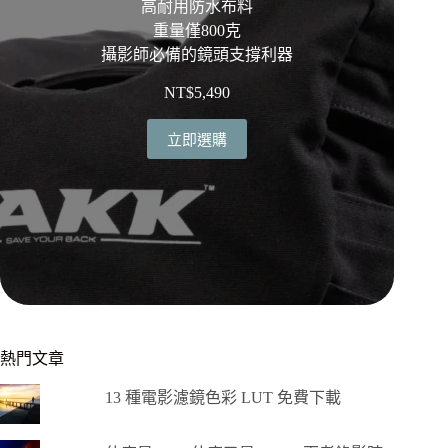
高耐用防水布料
重量僅800克
攝影師必備的鏡頭支撐利器
NT$
5,490
立即選購
熱門文章
13 種電影濾鏡色彩 LUT 免費下載