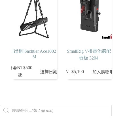
款
式。
可
在
產
品
頁
[出租]Sachtler Ace1002
SmallRig V掛電池適配
面
M
器板 3204
選
擇
NT$
500
租金
選擇日期
NT$
5,190
加入購物車
選
起
項
Products
search