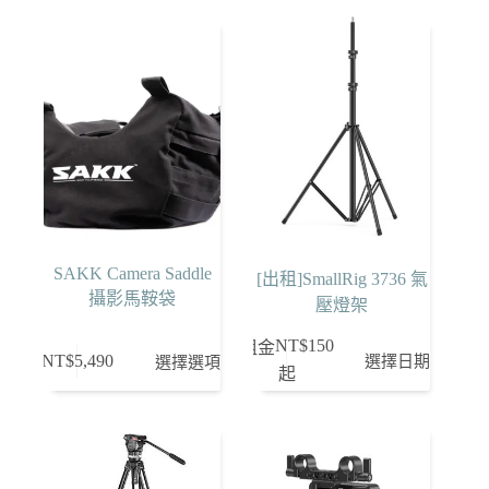
SAKK Camera Saddle
[出租]SmallRig 3736 氣
攝影馬鞍袋
壓燈架
NT$
150
租金
此
選擇日期
NT$
5,490
選擇選項
起
產
品
有
多
種