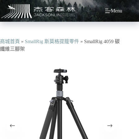
跳
Menu
至
主
要
內
容
商城首頁
»
SmallRig 斯莫格提籠零件
»
SmallRig 4059 碳
纖維三腳架