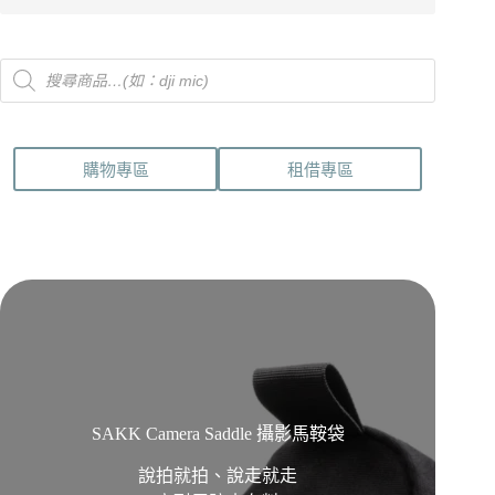
Products
search
購物專區
租借專區
SAKK Camera Saddle 攝影馬鞍袋
說拍就拍、說走就走