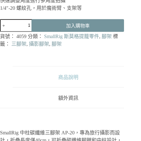
快速調整角度進行多角度拍攝
1/4″-20 螺紋孔，用於魔術臂、支架等
SmallRig
加入購物車
4059
碳
貨號：
4059
分類：
SmallRig 斯莫格提籠零件
,
腳架
標
纖
籤：
三腳架
,
攝影腳架
,
腳架
維
三
腳
架
數
商品說明
量
額外資訊
SmallRig 中柱碳纖維三腳架 AP-20，專為旅行攝影而設
計，折疊長度僅40cm，可折疊碳纖維腳腿和中柱設計，