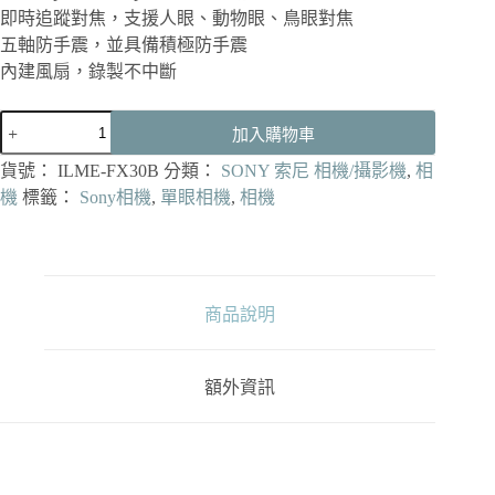
即時追蹤對焦，支援人眼、動物眼、鳥眼對焦
五軸防手震，並具備積極防手震
內建風扇，錄製不中斷
SONY
加入購物車
Cinema
Line
貨號：
ILME-FX30B
分類：
SONY 索尼 相機/攝影機
,
相
FX30
機
標籤：
Sony相機
,
單眼相機
,
相機
單
機
身
公
司
商品說明
貨
數
量
額外資訊