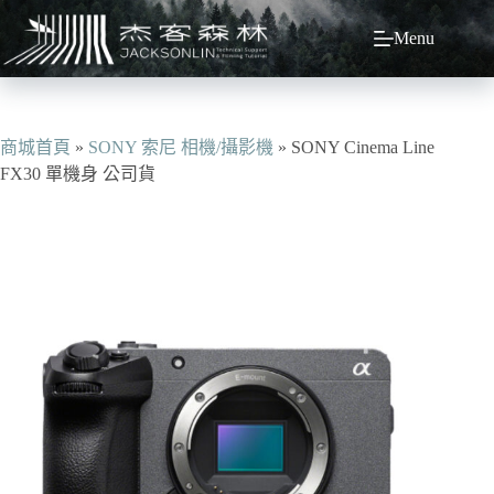
跳
Menu
至
主
要
內
容
商城首頁
»
SONY 索尼 相機/攝影機
»
SONY Cinema Line
FX30 單機身 公司貨