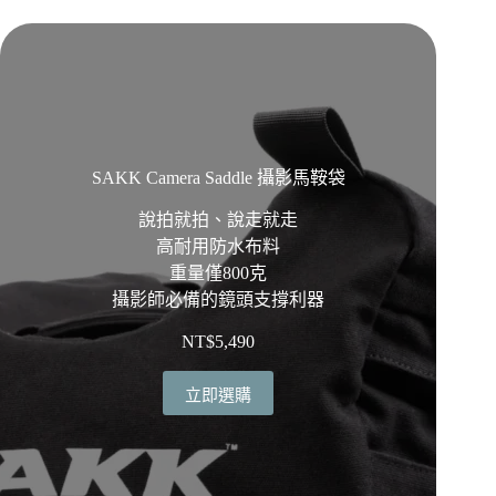
SAKK Camera Saddle 攝影馬鞍袋
說拍就拍、說走就走
高耐用防水布料
重量僅800克
攝影師必備的鏡頭支撐利器
NT$
5,490
立即選購