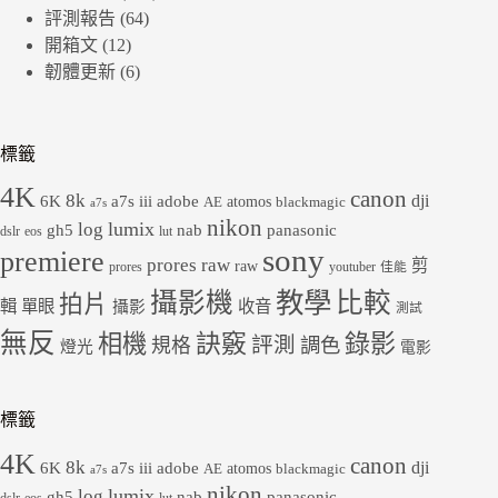
評測報告
(64)
開箱文
(12)
韌體更新
(6)
標籤
4K
canon
8k
dji
6K
a7s iii
adobe
atomos
AE
blackmagic
a7s
nikon
lumix
log
gh5
panasonic
nab
dslr
eos
lut
sony
premiere
prores raw
剪
raw
prores
youtuber
佳能
教學
攝影機
比較
拍片
輯
單眼
收音
攝影
測試
無反
錄影
相機
訣竅
評測
規格
調色
燈光
電影
標籤
4K
canon
8k
dji
6K
a7s iii
adobe
atomos
AE
blackmagic
a7s
nikon
lumix
log
gh5
panasonic
nab