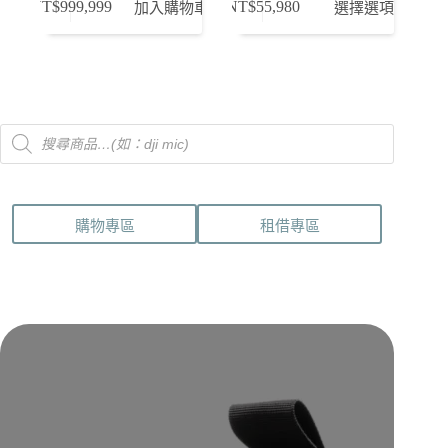
NT$
999,999
NT$
55,980
加入購物車
選擇選項
產
品
有
多
種
Products
款
search
式。
可
在
購物專區
租借專區
產
品
頁
面
選
擇
選
項