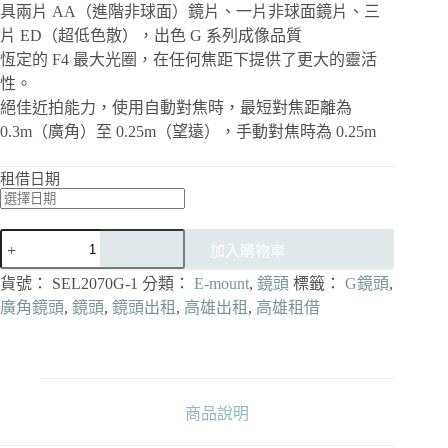
具兩片 AA（進階非球面）鏡片、一片非球面鏡片、三
片 ED（超低色散），出色 G 系列成像品質
恆定的 F4 最大光圈，在任何焦距下提供了更大的靈活
性。
絕佳近拍能力，使用自動對焦時，最短對焦距離為
0.3m（廣角）至 0.25m（望遠），手動對焦時為 0.25m
租借日期
[出
加入購物車
租]Sony
FE
貨號：
SEL2070G-1
分類：
E-mount
,
鏡頭
標籤：
G鏡頭
,
20-
廣角鏡頭
,
鏡頭
,
鏡頭出租
,
高雄出租
,
高雄租借
70mm
F4
G
全
片
幅
商品說明
超