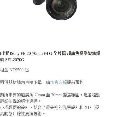
[出租]Sony FE 20-70mm F4 G 全片幅 超廣角標準變焦鏡
頭 SEL2070G
租金
NT$
500
起
租借器材請勿直接下單，請
加官方賴
提前預約
前所未有的超廣角 20mm 至 70mm 變焦範圍，是各種動
靜態拍攝的絕佳選擇。
小巧輕便的設計，結合了最先進的光學設計和 XD（極
高動態）線性馬達技術。