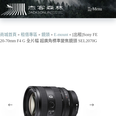
跳
Menu
至
主
要
內
容
商城首頁
»
租借專區
»
鏡頭
»
E-mount
»
[出租]Sony FE
20-70mm F4 G 全片幅 超廣角標準變焦鏡頭 SEL2070G