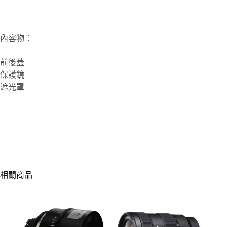
廣
角
標
準
內容物：
變
焦
前後蓋
鏡
保護鏡
頭
SEL2070G
遮光罩
數
量
相關商品