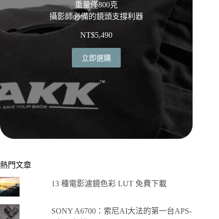
重量僅800克
攝影師必備的鏡頭支撐利器
NT$
5,490
立即選購
熱門文章
13 種電影濾鏡色彩 LUT 免費下載
SONY A6700：索尼AI大法的第一台APS-