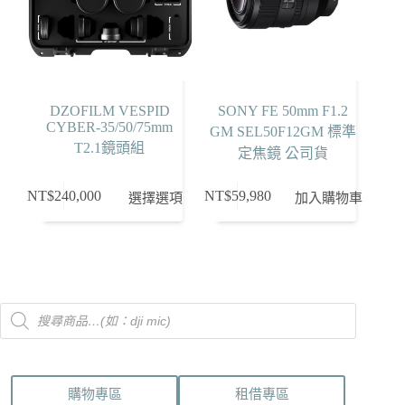
DZOFILM VESPID
SONY FE 50mm F1.2
CYBER-35/50/75mm
GM SEL50F12GM 標準
T2.1鏡頭組
定焦鏡 公司貨
此
NT$
240,000
NT$
59,980
選擇選項
加入購物車
產
品
有
多
種
Products
款
search
式。
可
在
購物專區
租借專區
產