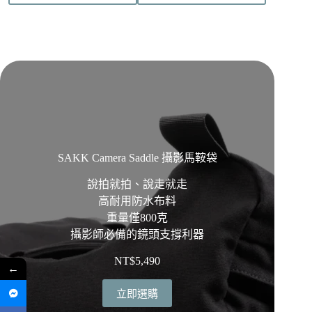
品
頁
面
選
擇
選
項
SAKK Camera Saddle 攝影馬鞍袋
說拍就拍、說走就走
高耐用防水布料
重量僅800克
攝影師必備的鏡頭支撐利器
NT$
5,490
←
立即選購