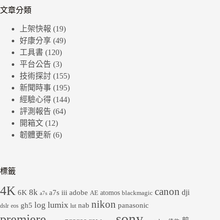
文章分類
上架快報
(19)
好康分享
(49)
工具書
(120)
平台公告
(3)
技術探討
(155)
新聞時事
(195)
經驗心得
(144)
評測報告
(64)
開箱文
(12)
韌體更新
(6)
標籤
4K
canon
8k
dji
6K
a7s iii
adobe
atomos
AE
blackmagic
a7s
nikon
lumix
log
gh5
panasonic
nab
dslr
eos
lut
sony
premiere